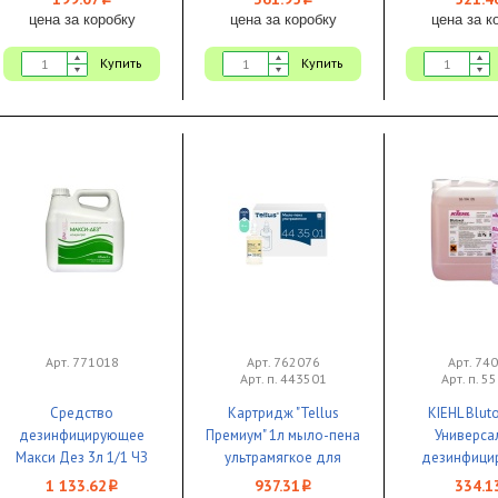
i
i
цена за коробку
цена за коробку
цена за к
Купить
Купить
Арт. 771018
Арт. 762076
Арт. 74
Арт. п. 443501
Арт. п. 5
Средство
Картридж "Tellus
KIEHL Blut
дезинфицирующее
Премиум" 1л мыло-пена
Универса
Макси Дез 3л 1/1 ЧЗ
ультрамягкое для
дезинфици
системы S4/SC4 1/6 ЧЗ
средство дл
1 133.62
937.31
334.1
i
i