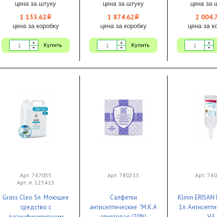
произво
цена за штуку
цена за штуку
цена за 
концентр
1 133.62
1 874.62
2 004.
i
i
цена за коробку
цена за коробку
цена за к
Купить
Купить
Арт. 747055
Арт. 780215
Арт. 74
Арт. п. 125415
Grass Cleo 5л Моющее
Салфетки
Klinin ERISA
средство с
антисептические "М.К.Асептика"
1л. Антисепти
дезинфицирующим
спиртовая (70%)
ЧЗ