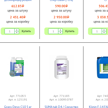
эффектом 1/4 ЧЗ
размер 135мм*185мм
612.85
590.00
506.4
i
i
120шт 1/5
цена за штуку
цена за штуку
цена за 
2 451.40
2 950.00
3 038.
i
i
цена за коробку
цена за коробку
цена за к
Купить
Купить
Арт. 771053
Арт. 771183
Арт. 74
Арт. п. 125191
Арт. п. 100950787
Арт. п. 2
Grass Deso C10 5 кг
SUMA tab D4 / Средство
Klinin F-14 