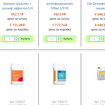
моющее средство с
дезинфицирующее
10л Дезинфе
дезинф. эффектом 1/4
300шт 1/9 ЧЗ
пищев
ЧЗ
промышленн
932.77
943.19
4 048.
i
i
цена за штуку
цена за штуку
цена за 
3 731.08
3 772.76
4 048.
i
i
цена за коробку
цена за коробку
цена за к
Купить
Купить
Арт. 740167
Арт. 740175
Арт. 77