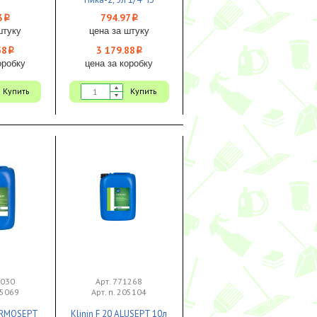
3
794.97
i
i
штуку
цена за штуку
58
3 179.88
i
i
оробку
цена за коробку
Купить
Купить
0030
Арт. 771268
05069
Арт. п. 205104
FARMOSEPT
Klinin F 20 ALUSEPT 10л