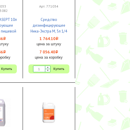
0033
Арт. 771034
05082
PASEPT 10л
Средство
рующее
дезинфицирующее
я пищевой
Ника-Экстра М, 5л 1/4
ости 1/1
ЧЗ
46
1 764.10
i
i
штуку
цена за штуку
46
7 056.40
i
i
оробку
цена за коробку
Купить
Купить