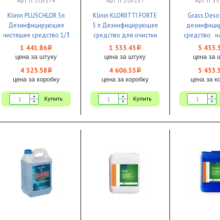
Арт. п. 205174
Арт. п. 205157
Арт. п. 5
Klinin PLUSCHLOR 5л
Klinin KLORIITTI FORTE
Grass Deso
Дезинфицирующее
5 л Дезинфицирующее
дезинфици
чистящее средство 1/3
средство для очистки
средство н
овощей,фруктов,
надуксусной
1 441.86
1 535.45
5 455.
i
i
зелени 1/3 ЧЗ
1/1 Ч
цена за штуку
цена за штуку
цена за 
4 325.58
4 606.35
5 455.
i
i
цена за коробку
цена за коробку
цена за к
Купить
Купить