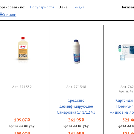
ортировать по:
Популярности
Цене
Скидке
Показат
Списком
Арт. 771352
Арт. 771348
Арт. 76
Арт. п. 4
Средство
Картридж "
дезинфицирующее
Премиум"
Самаровка 1л 1/12 ЧЗ
жидкое мыло
тела и волос 
199.07
361.95
521.4
i
i
цена за штуку
цена за штуку
цена за 
199.07
361.95
521.4