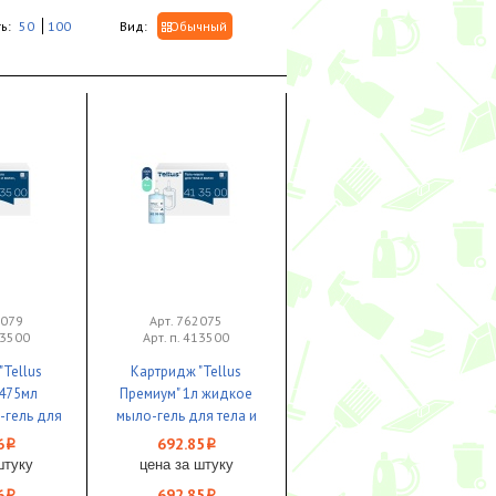
ь:
50
100
Вид:
Обычный
2079
Арт. 762075
23500
Арт. п. 413500
Tellus
Картридж "Tellus
 475мл
Премиум" 1л жидкое
-гель для
мыло-гель для тела и
SC2 1/8 ЧЗ
волос SC1 1/6 ЧЗ
6
692.85
i
i
штуку
цена за штуку
6
692.85