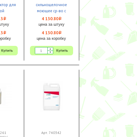
ктор для
сильнощелочное
ой
моющее ср-во с
ости 1/1
дезинфицирующим
13
4 130.80
i
i
эффектом для
штуку
цена за штуку
емкостей 1/1
13
4 130.80
i
i
оробку
цена за коробку
Купить
Купить
1261
Арт. 740342