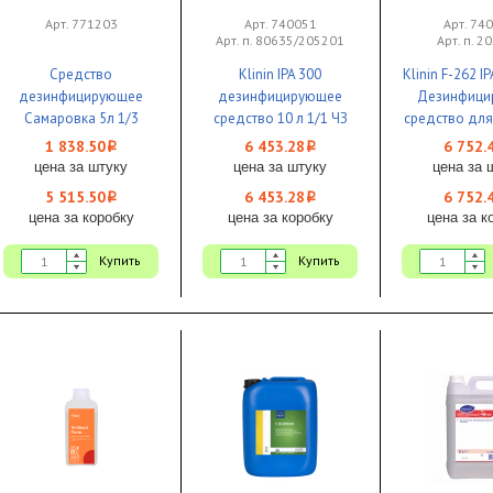
Арт. 771203
Арт. 740051
Арт. 74
Арт. п. 80635/205201
Арт. п. 2
Средство
Klinin IPA 300
Klinin F-262 I
дезинфицирующее
дезинфицирующее
Дезинфици
Самаровка 5л 1/3
средство 10 л 1/1 ЧЗ
средство дл
промышленн
1 838.50
6 453.28
6 752.
i
i
цена за штуку
цена за штуку
цена за 
5 515.50
6 453.28
6 752.
i
i
цена за коробку
цена за коробку
цена за к
Купить
Купить