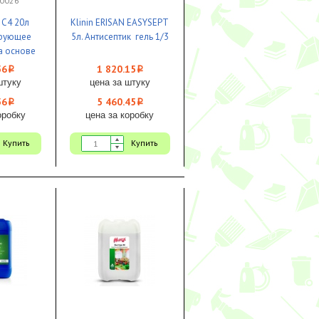
50026
 C4 20л
Klinin ERISAN EASYSEPT
рующее
5л. Антисептик гель 1/3
а основе
 кислоты
56
1 820.15
i
i
З
штуку
цена за штуку
56
5 460.45
i
i
оробку
цена за коробку
Купить
Купить