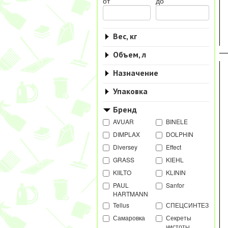
от
до
Вес, кг
Объем, л
Назначение
Упаковка
Бренд
AVUAR
BINELE
DIMPLAX
DOLPHIN
Diversey
Effect
GRASS
KIEHL
KIILTO
KLININ
PAUL
Sanfor
HARTMANN
Tellus
СПЕЦСИНТЕЗ
Самаровка
Секреты
чистоты