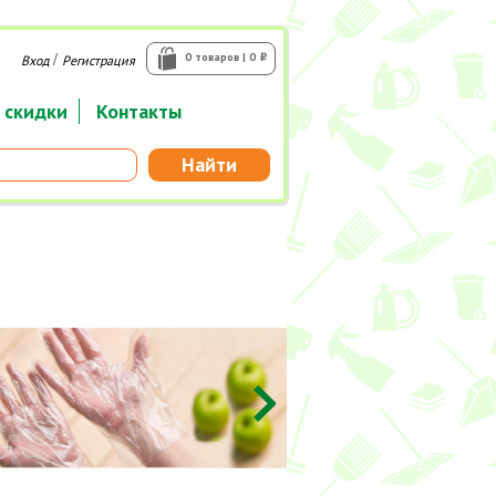
/
0 товаров | 0
Вход
Регистрация
i
 скидки
Контакты
Найти