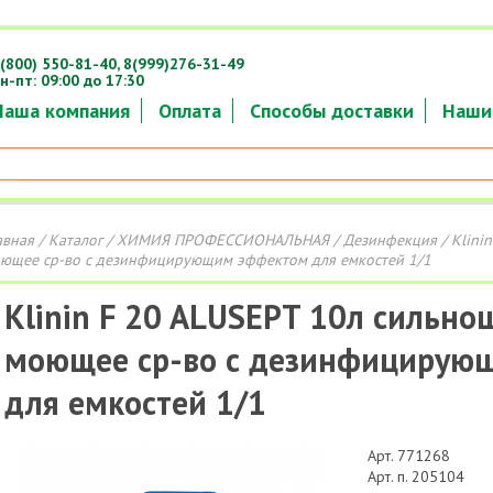
(800) 550-81-40,
8(999)276-31-49
н-пт: 09:00 до 17:30
Наша компания
Оплата
Способы доставки
Наши
авная
/
Каталог
/
ХИМИЯ ПРОФЕССИОНАЛЬНАЯ
/
Дезинфекция
/ Klini
ющее ср-во с дезинфицирующим эффектом для емкостей 1/1
Klinin F 20 ALUSEPT 10л сильн
моющее ср-во с дезинфицирую
для емкостей 1/1
Арт. 771268
Арт. п. 205104