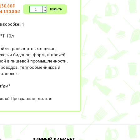
130.80
i
Купить
4 130.80
i
в коробке: 1
EPT 10л
йки транспортных ящиков,
евозки бидонов, форм, и прочей
мой в пищевой промышленности,
проводов, теплообменников и
становок.
г/дм³
апах: Прозрачная, желтая
Ь
ЛИЧНЫЙ КАБИНЕТ