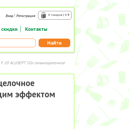
/
0 товаров | 0
Вход
Регистрация
i
 скидки
Контакты
Найти
n F 20 ALUSEPT 10л сильнощелочное
ощелочное
щим эффектом