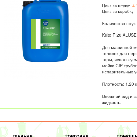
Цена за штуку:
4 
Цена за коробку:
Количество штук 
Kiilto F 20 ALUS
Для машинной мо
тележек для пер
тары, используе
мойки CIP трубо
испарительных у
Плотность: 1,20 к
Внешний вид и з
жидкость.
ГЛАВНАЯ
ТОРГОВАЯ
ПОМОЩ