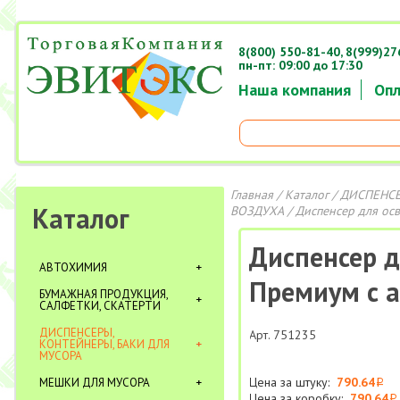
8(800) 550-81-40,
8(999)27
пн-пт: 09:00 до 17:30
Наша компания
Опл
Главная
/
Каталог
/
ДИСПЕНСЕ
Каталог
ВОЗДУХА
/ Диспенсер для ос
Диспенсер д
АВТОХИМИЯ
Премиум с а
БУМАЖНАЯ ПРОДУКЦИЯ,
САЛФЕТКИ, СКАТЕРТИ
ДИСПЕНСЕРЫ,
Арт. 751235
КОНТЕЙНЕРЫ, БАКИ ДЛЯ
МУСОРА
Цена за штуку:
790.64
МЕШКИ ДЛЯ МУСОРА
i
Цена за коробку:
790.64
i