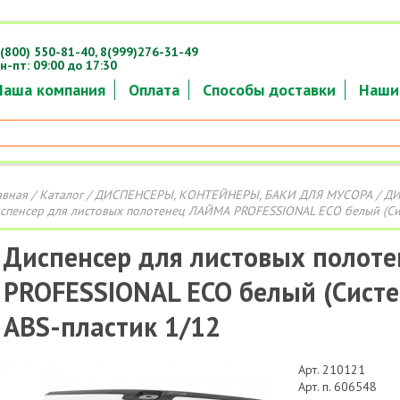
(800) 550-81-40,
8(999)276-31-49
н-пт: 09:00 до 17:30
Наша компания
Оплата
Способы доставки
Наши
авная
/
Каталог
/
ДИСПЕНСЕРЫ, КОНТЕЙНЕРЫ, БАКИ ДЛЯ МУСОРА
/
ДИ
спенсер для листовых полотенец ЛАЙМА PROFESSIONAL ECO белый (Сист
Диспенсер для листовых полот
PROFESSIONAL ECO белый (Систе
ABS-пластик 1/12
Арт. 210121
Арт. п. 606548