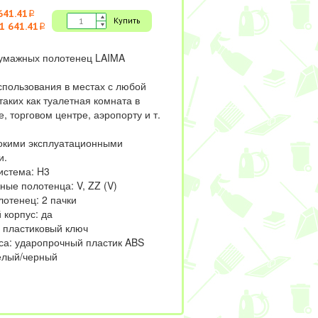
641.41
i
Купить
1 641.41
i
умажных полотенец LAIMA
спользования в местах с любой
аких как туалетная комната в
, торговом центре, аэропорту и т.
окими эксплуатационными
и.
истема: H3
ые полотенца: V, ZZ (V)
лотенец: 2 пачки
 корпус: да
: пластиковый ключ
са: ударопрочный пластик ABS
белый/черный
м