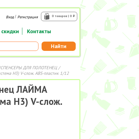
/
0 товаров | 0
Вход
Регистрация
i
 скидки
Контакты
Найти
СПЕНСЕРЫ ДЛЯ ПОЛОТЕНЕЦ
/
ема H3) V-слож. ABS-пластик 1/12
енец ЛАЙМА
ма H3) V-слож.