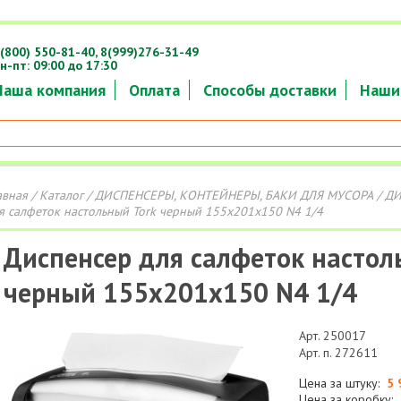
(800) 550-81-40,
8(999)276-31-49
н-пт: 09:00 до 17:30
Наша компания
Оплата
Способы доставки
Наши
авная
/
Каталог
/
ДИСПЕНСЕРЫ, КОНТЕЙНЕРЫ, БАКИ ДЛЯ МУСОРА
/
ДИ
я салфеток настольный Tork черный 155х201х150 N4 1/4
Диспенсер для салфеток настол
черный 155х201х150 N4 1/4
Арт. 250017
Арт. п. 272611
Цена за штуку:
5 
Цена за коробку: