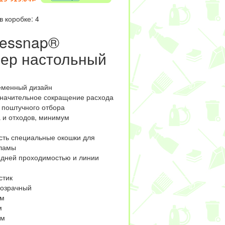
в коробке: 4
ressnap®
ер настольный
еменный дизайн
значительное сокращение расхода
 поштучного отбора
 и отходов, минимум
есть специальные окошки для
ламы
редней проходимостью и линии
стик
розрачный
мм
м
мм