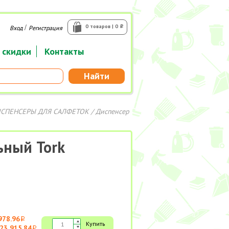
/
0 товаров | 0
Вход
Регистрация
i
 скидки
Контакты
Найти
СПЕНСЕРЫ ДЛЯ САЛФЕТОК
/ Диспенсер
ьный Tork
978.96
i
Купить
23 915.84
i