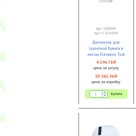
Арт. 200049
Арт. п. 556000
Диспенсер для
туалетной бумаги в
листах Elevation Tork
белый 1/12
4 196.78
i
цена за штуку
50 361.36
i
цена за коробку
Купить