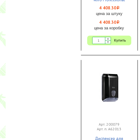
JUMBO пластик черный
4 408.30
i
цена за штуку
4 408.30
i
цена за коробку
Купить
Арт. 200079
Арт. п. A62013
Диспенсер для