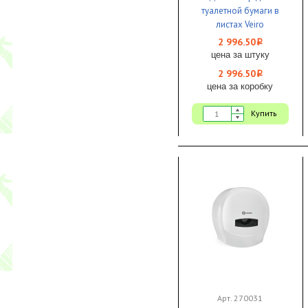
туалетной бумаги в
листах Veiro
Professional L-ONE
2 996.50
i
черный 1/1
цена за штуку
2 996.50
i
цена за коробку
Купить
Арт. 270031