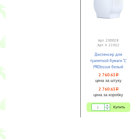
Арт. 200028
Арт. п. 22012
Диспенсер для
туалетной бумаги "L"
PROtissue белый
пластик 1/1
2 760.63
i
цена за штуку
2 760.63
i
цена за коробку
Купить