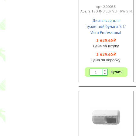
Арт. 200055
Арт. п. TSD JMB ELP VEI TRW SIN
Диспенсер для
туалетной бумаги "S, L"
Veiro Professional
JUMBO пластик белый
3 629.65
i
цена за штуку
3 629.65
i
цена за коробку
Купить