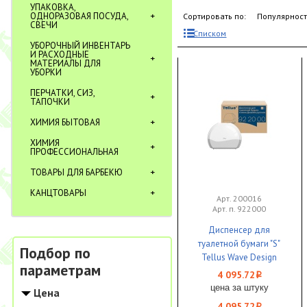
УПАКОВКА,
ОДНОРАЗОВАЯ ПОСУДА,
Сортировать по:
Популярнос
СВЕЧИ
Списком
УБОРОЧНЫЙ ИНВЕНТАРЬ
И РАСХОДНЫЕ
МАТЕРИАЛЫ ДЛЯ
УБОРКИ
ПЕРЧАТКИ, СИЗ,
ТАПОЧКИ
ХИМИЯ БЫТОВАЯ
ХИМИЯ
ПРОФЕССИОНАЛЬНАЯ
ТОВАРЫ ДЛЯ БАРБЕКЮ
КАНЦТОВАРЫ
Арт. 200016
Арт. п. 922000
Диспенсер для
туалетной бумаги "S"
Подбор по
Tellus Wave Design
параметрам
пластик белый TP2 1/1
4 095.72
i
цена за штуку
Цена
4 095.72