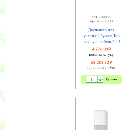
Арт. 200033
Арт. п. 557000
Диспенсер для
туалетной бумаги Tork
на 2 рулона белый T4
1/8
4 776.09
i
цена за штуку
38 208.72
i
цена за коробку
Купить