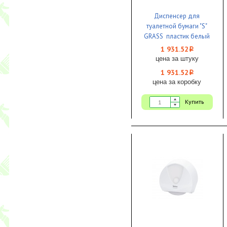
Диспенсер для
туалетной бумаги "S"
GRASS пластик белый
1/1
1 931.52
i
цена за штуку
1 931.52
i
цена за коробку
Купить