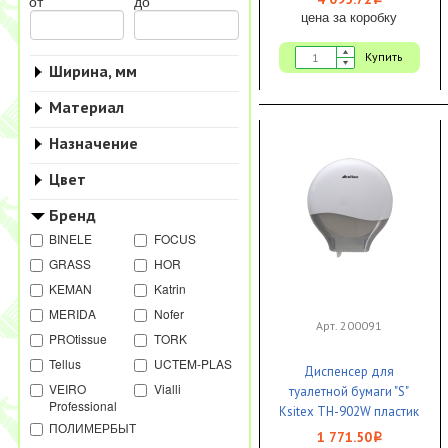
i
от
до
цена за коробку
Купить
Ширина, мм
Материал
Назначение
Цвет
Бренд
BINELE
FOCUS
GRASS
HOR
KEMAN
Katrin
MERIDA
Nofer
Арт. 200091
PROtissue
TORK
Tellus
UCTEM-PLAS
Диспенсер для
VEIRO
Vialli
туалетной бумаги "S"
Professional
Ksitex TH-902W пластик
ПОЛИМЕРБЫТ
белый 1/18
1 771.50
i