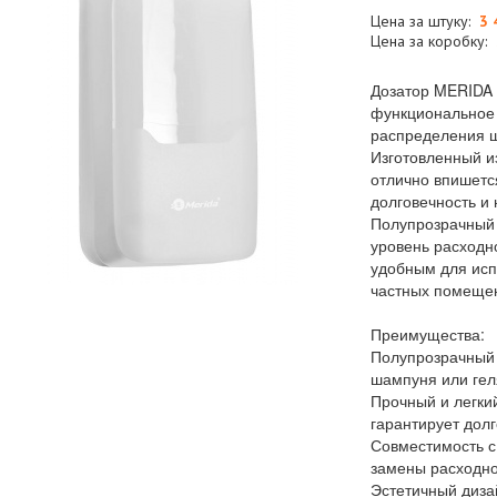
Цена за штуку:
3 
Цена за коробку:
Дозатор MERIDA
функциональное 
распределения ш
Изготовленный и
отлично впишетс
долговечность и 
Полупрозрачный 
уровень расходно
удобным для исп
частных помеще
Преимущества:
Полупрозрачный 
шампуня или гел
Прочный и легки
гарантирует долг
Совместимость с
замены расходно
Эстетичный диза