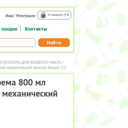
/
0 товаров | 0
Вход
Регистрация
i
 скидки
Контакты
Найти
СПЕНСЕРЫ ДЛЯ ЖИДКОГО МЫЛА
/
ый механический пластик белый 1/1
рема 800 мл
 механический