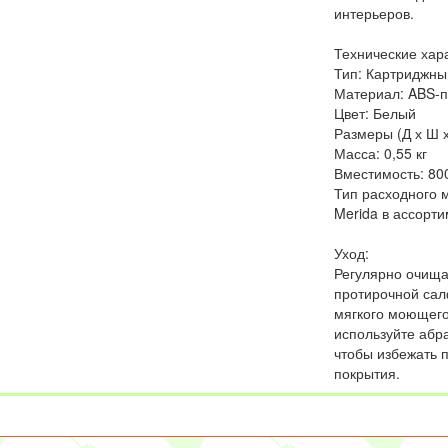
интерьеров.
Технические хара
Тип: Картриджны
Материал: ABS-п
Цвет: Белый
Размеры (Д х Ш х 
Масса: 0,55 кг
Вместимость: 80
Тип расходного 
Merida в ассорт
Уход:
Регулярно очища
протирочной са
мягкого моющего
используйте абр
чтобы избежать 
покрытия.