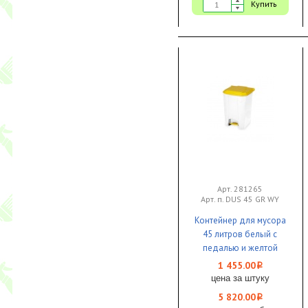
Купить
Арт. 281265
Арт. п. DUS 45 GR WY
Контейнер для мусора
45 литров белый с
педалью и желтой
крышкой 1/4 Bayersan
1 455.00
i
цена за штуку
5 820.00
i