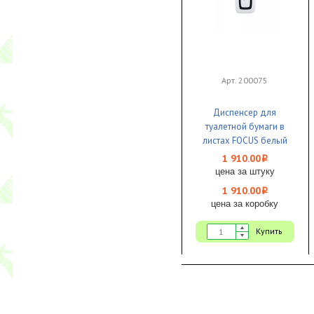
Арт. 200075
Диспенсер для
туалетной бумаги в
листах FOCUS белый
1/1
1 910.00
i
цена за штуку
1 910.00
i
цена за коробку
Купить