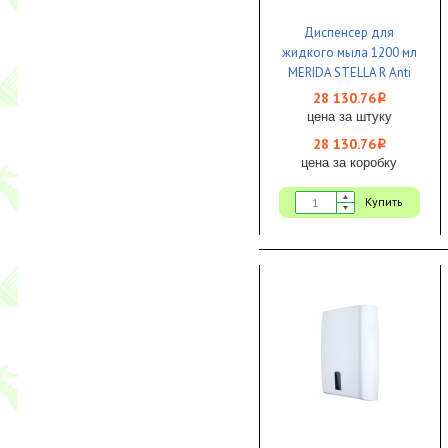
Диспенсер для
жидкого мыла 1200 мл
MERIDA STELLA R Anti
Finger сенсорный
28 130.76
i
металл 1/1
цена за штуку
28 130.76
i
цена за коробку
Купить