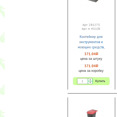
Арт. 281273
Арт. п. H1105
Контейнер для
инструментов и
моющих средств,
переносной 1/20
371.04
i
цена за штуку
371.04
i
цена за коробку
Купить