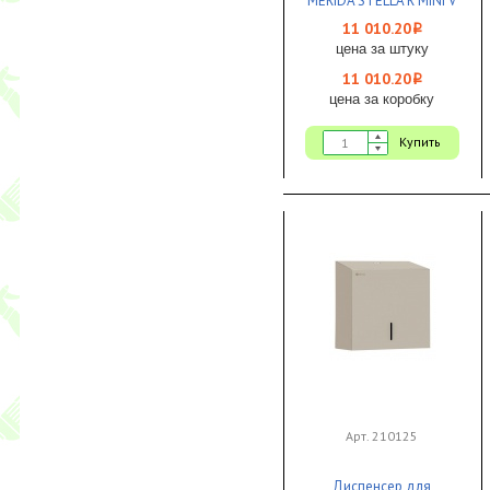
MERIDA STELLA R MINI V
металл матовый 1/1
11 010.20
i
цена за штуку
11 010.20
i
цена за коробку
Купить
Арт. 210125
Диспенсер для