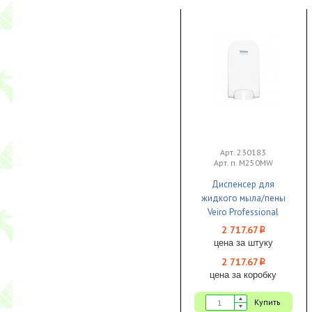
Арт. 230183
Арт. п. M250MW
Диспенсер для
жидкого мыла/пены
Veiro Professional
SAVONA Future
2 717.67
i
картриджный пластик
цена за штуку
белый 1/1
2 717.67
i
цена за коробку
Купить