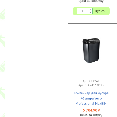
цена за коробку
Купить
Арт. 281262
Арт. п. A7415032S
Контейнер для мусора
43 литра Veiro
Professional MaxBIN
черный крышка в
5 704.90
i
комплекте 1/2
цена за штуку