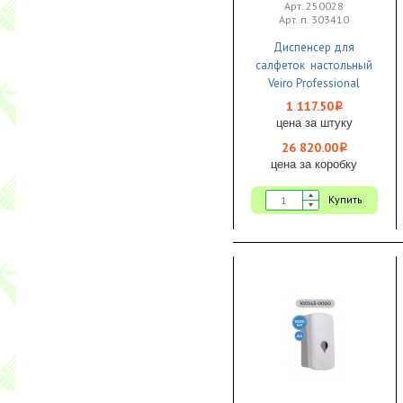
Арт. 250028
Арт. п. 303410
Диспенсер для
салфеток настольный
Veiro Professional
EASYNAP micro
1 117.50
i
белый 1/24
цена за штуку
26 820.00
i
цена за коробку
Купить