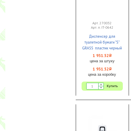
Арт. 270032
Арт. п. IT-0642
Диспенсер для
туалетной бумаги "S"
GRASS пластик черный
1/1
1 931.52
i
цена за штуку
1 931.52
i
цена за коробку
Купить