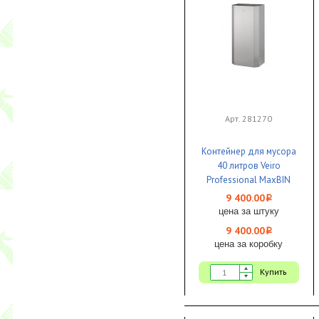
Арт. 281270
Контейнер для мусора
40 литров Veiro
Professional MaxBIN
Steel металл УЦЕНКА
9 400.00
i
цена за штуку
9 400.00
i
цена за коробку
Купить