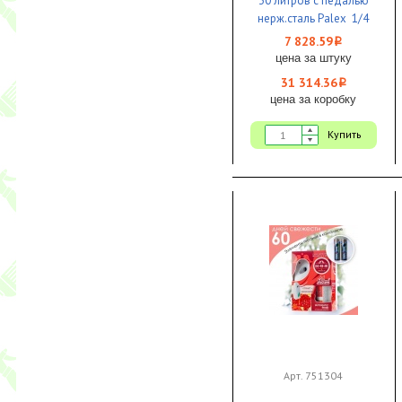
30 литров с педалью
нерж.сталь Palex 1/4
7 828.59
i
цена за штуку
31 314.36
i
цена за коробку
Купить
Арт. 751304