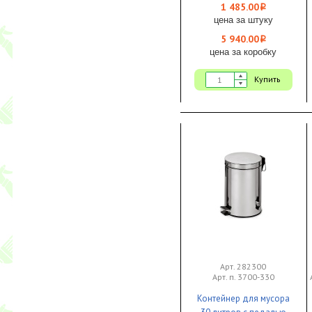
крышкой 1/4 Bayersan
1 485.00
i
цена за штуку
5 940.00
i
цена за коробку
Купить
Арт. 282300
Арт. п. 3700-330
Контейнер для мусора