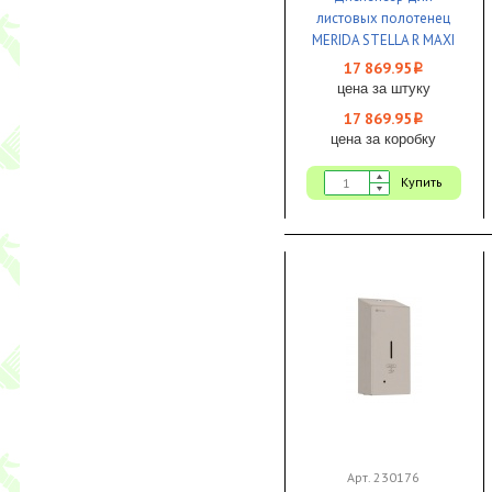
листовых полотенец
MERIDA STELLA R MAXI
Anti Finger V металл
17 869.95
i
матовый 1/1
цена за штуку
17 869.95
i
цена за коробку
Купить
Арт. 230176