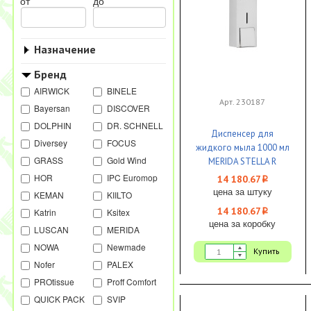
от
до
Назначение
Бренд
AIRWICK
BINELE
Арт. 230187
Bayersan
DISCOVER
DOLPHIN
DR. SCHNELL
Диспенсер для
Diversey
FOCUS
жидкого мыла 1000 мл
GRASS
Gold Wind
MERIDA STELLA R
металл матовый 1/1
HOR
IPC Euromop
14 180.67
i
цена за штуку
KEMAN
KIILTO
14 180.67
Katrin
Ksitex
i
цена за коробку
LUSCAN
MERIDA
NOWA
Newmade
Купить
Nofer
PALEX
PROtissue
Proff Comfort
QUICK PACK
SVIP