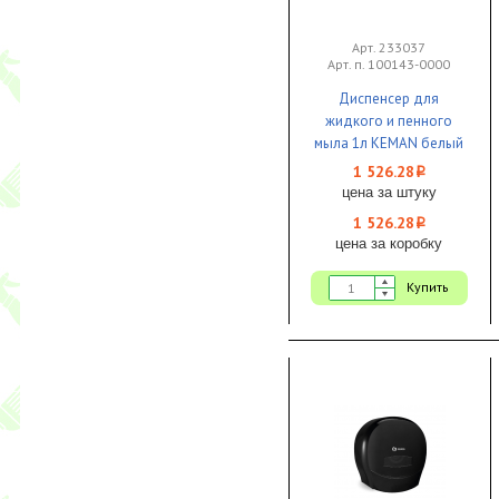
Арт. 233037
Арт. п. 100143-0000
Диспенсер для
жидкого и пенного
мыла 1л KEMAN белый
пластик 1/1 наливной
1 526.28
i
цена за штуку
1 526.28
i
цена за коробку
Купить