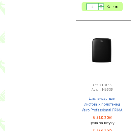
Купить
Арт. 210133
Арт. п. M630B
Диспенсер для
листовых полотенец
Veiro Professional PRIMA
Future Z, V, W пластик
3 510.20
i
черный
цена за штуку