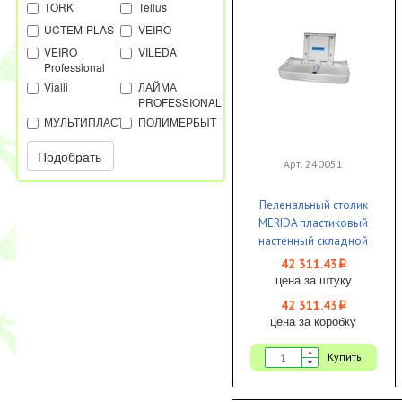
TORK
Tellus
UCTEM-PLAS
VEIRO
VEIRO
VILEDA
Professional
Vialli
ЛАЙМА
PROFESSIONAL
МУЛЬТИПЛАСТ
ПОЛИМЕРБЫТ
Подобрать
Арт. 240051
Пеленальный столик
MERIDA пластиковый
настенный складной
белый 1/2
42 311.43
i
цена за штуку
42 311.43
i
цена за коробку
Купить