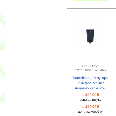
Арт. 281251
Арт. п. DUS68LGR- grey
Контейнер для мусора
68 литров серый с
педалью и крышкой
Bayersan 1/4
1 860.00
i
цена за штуку
1 860.00
i
цена за коробку