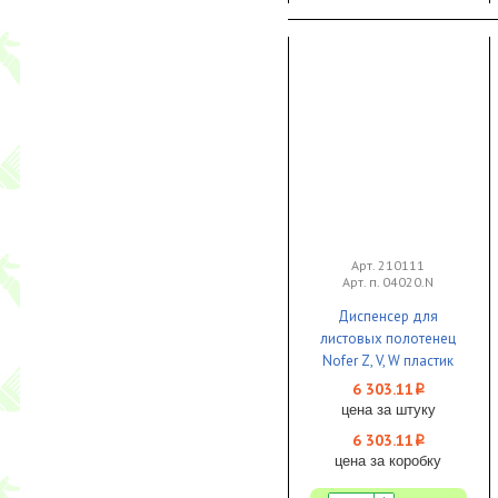
Арт. 210111
Арт. п. 04020.N
Диспенсер для
листовых полотенец
Nofer Z, V, W пластик
черный 1/1
6 303.11
i
цена за штуку
6 303.11
i
цена за коробку