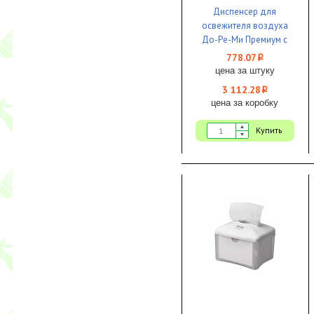
Диспенсер для
освежителя воздуха
До-Ре-Ми Премиум с
аэрозолью Гранат 1/4
778.07
i
цена за штуку
3 112.28
i
цена за коробку
Купить