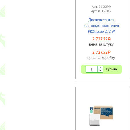
Арт. 210099
Арт. п. 17012
Диспенсер для
листовых полотенец
PROtissue Z, V, W
пластик белый размер
2 727.52
i
М 1/1
цена за штуку
2 727.52
i
цена за коробку
Купить