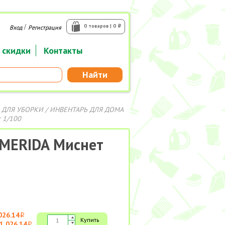
/
0 товаров | 0
Вход
Регистрация
i
 скидки
Контакты
Найти
 ДЛЯ УБОРКИ
/
ИНВЕНТАРЬ ДЛЯ ДОМА
т 1/100
 MERIDA Миснет
026.14
i
Купить
1 026.14
i