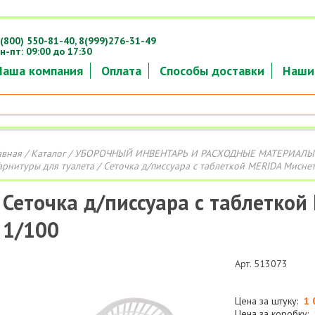
(800) 550-81-40,
8(999)276-31-49
н-пт: 09:00 до 17:30
Наша компания
Оплата
Способы доставки
Наши
авная
/
Каталог
/
УБОРОЧНЫЙ ИНВЕНТАРЬ И РАСХОДНЫЕ МАТЕРИАЛЫ
арнитуры для туалета
/ Сеточка д/писсуара с таблеткой MERIDA Мисне
Сеточка д/писсуара с таблеткой
1/100
Арт. 513073
Цена за штуку:
1 
Цена за коробку: