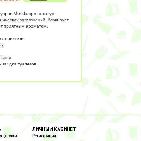
уаров Merida препятствует
нических загрязнений, блокирует
ет приятным ароматом.
ктеристики:
ик
льная
ия: для туалетов
Ь
ЛИЧНЫЙ КАБИНЕТ
оддержки
Регистрация