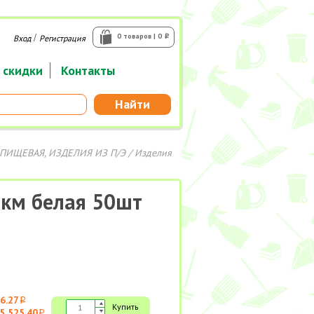
/
0 товаров | 0
Вход
Регистрация
i
 скидки
Контакты
Найти
ПИЩЕВАЯ, ИЗДЕЛИЯ ИЗ П/Э
/
Изделия
мкм белая 50шт
6.27
i
Купить
5 525.40
i