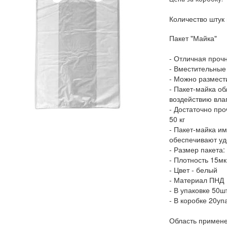
Количество штук 
Пакет "Майка"
- Отличная прочн
- Вместительные
- Можно размести
- Пакет-майка об
воздействию влаг
- Достаточно про
50 кг
- Пакет-майка им
обеспечивают уд
- Размер пакета
- Плотность 15м
- Цвет - белый
- Материал ПНД
- В упаковке 50ш
- В коробке 20уп
Область примене