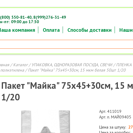
(800) 550-81-40,
8(999)276-31-49
н-пт: 09:00 до 17:30
Наша компания
Оплата
Способы доставки
Наши
авная
/
Каталог
/
УПАКОВКА, ОДНОРАЗОВАЯ ПОСУДА, СВЕЧИ
/
ПЛЕНКА 
 полиэтилена
/ Пакет "Майка" 75х45+30см, 15 мкм белая 50шт 1/20
Пакет "Майка" 75х45+30см, 15 
1/20
Арт. 411019
Арт. п. МАЙ09405
Цена за штуку:
27
Цена за коробку: