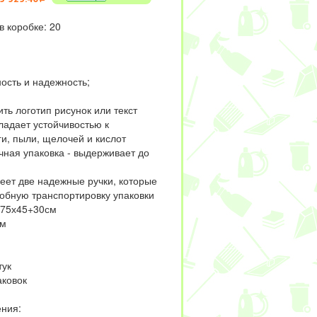
в коробке: 20
ость и надежность;
ть логотип рисунок или текст
ладает устойчивостью к
и, пыли, щелочей и кислот
чная упаковка - выдерживает до
еет две надежные ручки, которые
обную транспортировку упаковки
: 75х45+30см
км
тук
аковок
ния: