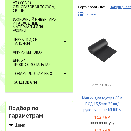
УПАКОВКА,
ОДНОРАЗОВАЯ ПОСУДА,
Сортировать по:
Популярнос
СВЕЧИ
Списком
УБОРОЧНЫЙ ИНВЕНТАРЬ
И РАСХОДНЫЕ
МАТЕРИАЛЫ ДЛЯ
УБОРКИ
ПЕРЧАТКИ, СИЗ,
ТАПОЧКИ
ХИМИЯ БЫТОВАЯ
ХИМИЯ
ПРОФЕССИОНАЛЬНАЯ
ТОВАРЫ ДЛЯ БАРБЕКЮ
КАНЦТОВАРЫ
Арт. 310157
Мешки для мусора 60 л
ПСД 13,5мкм 20 шт/
Подбор по
рулон черные MERIDA
параметрам
КОМФОРТ 1/25
112.46
i
цена за штуку
Цена
112.46