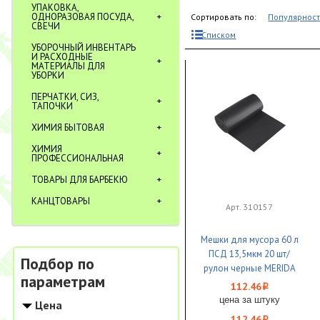
УПАКОВКА,
ОДНОРАЗОВАЯ ПОСУДА,
Сортировать по:
Популярнос
СВЕЧИ
Списком
УБОРОЧНЫЙ ИНВЕНТАРЬ
И РАСХОДНЫЕ
МАТЕРИАЛЫ ДЛЯ
УБОРКИ
ПЕРЧАТКИ, СИЗ,
ТАПОЧКИ
ХИМИЯ БЫТОВАЯ
ХИМИЯ
ПРОФЕССИОНАЛЬНАЯ
ТОВАРЫ ДЛЯ БАРБЕКЮ
КАНЦТОВАРЫ
Арт. 310157
Мешки для мусора 60 л
ПСД 13,5мкм 20 шт/
Подбор по
рулон черные MERIDA
параметрам
КОМФОРТ 1/25
112.46
i
цена за штуку
Цена
112.46