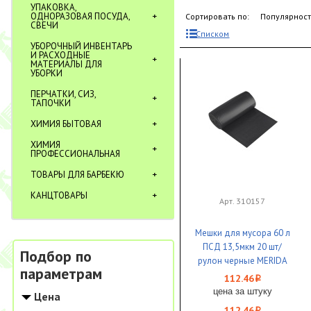
УПАКОВКА,
ОДНОРАЗОВАЯ ПОСУДА,
Сортировать по:
Популярнос
СВЕЧИ
Списком
УБОРОЧНЫЙ ИНВЕНТАРЬ
И РАСХОДНЫЕ
МАТЕРИАЛЫ ДЛЯ
УБОРКИ
ПЕРЧАТКИ, СИЗ,
ТАПОЧКИ
ХИМИЯ БЫТОВАЯ
ХИМИЯ
ПРОФЕССИОНАЛЬНАЯ
ТОВАРЫ ДЛЯ БАРБЕКЮ
КАНЦТОВАРЫ
Арт. 310157
Мешки для мусора 60 л
ПСД 13,5мкм 20 шт/
Подбор по
рулон черные MERIDA
параметрам
КОМФОРТ 1/25
112.46
i
цена за штуку
Цена
112.46