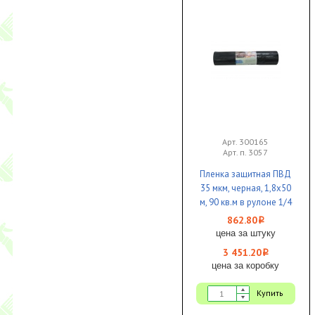
Арт. 300165
Арт. п. 3057
Пленка защитная ПВД
35 мкм, черная, 1,8х50
м, 90 кв.м в рулоне 1/4
КБ
862.80
i
цена за штуку
3 451.20
i
цена за коробку
Купить