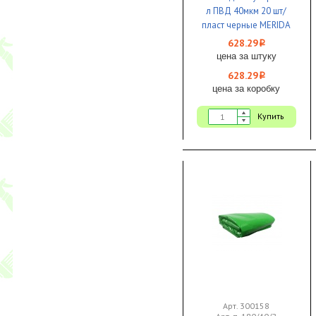
л ПВД 40мкм 20 шт/
пласт черные MERIDA
ОПТИМУМ 1/1
628.29
i
цена за штуку
628.29
i
цена за коробку
Купить
Арт. 300158