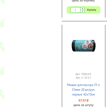
цена за коробку
Купить
Арт. 300143
Арт. п. 3217
Мешки для мусора 35 л
25мкм 20 шт/рул.
черные 42х70см
EcoClean Tubus 1/25 КБ
97.97
i
цена за штуку