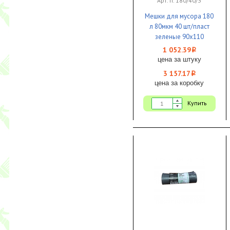
Арт. п. 180/40/З
Мешки для мусора 180
л 80мкм 40 шт/пласт
зеленые 90х110
особопрочные 1/3
1 052.39
i
цена за штуку
3 157.17
i
цена за коробку
Купить