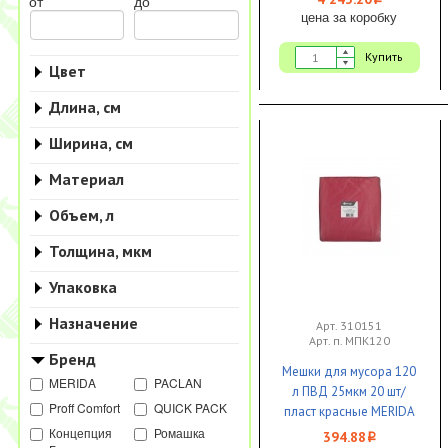
i
от
до
цена за коробку
Купить
Цвет
Длина, см
Ширина, см
Материал
Объем, л
Толщина, мкм
Упаковка
Назначение
Арт. 310151
Арт. п. МПК120
Бренд
Мешки для мусора 120
MERIDA
PACLAN
л ПВД 25мкм 20 шт/
Proff Comfort
QUICK PACK
пласт красные MERIDA
ПРЕМИУМ 1/1
Концепция
Ромашка
394.88
i