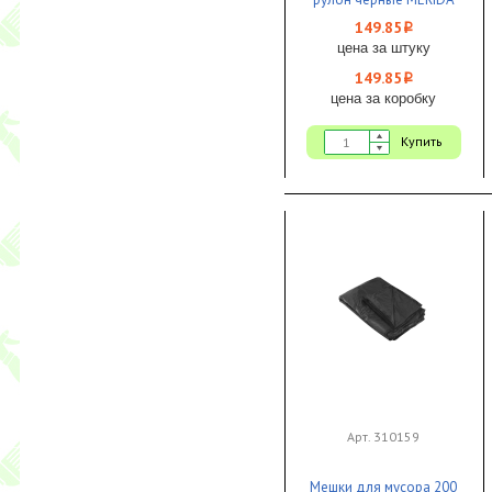
СТАНДАРТ 1/30
149.85
i
цена за штуку
149.85
i
цена за коробку
Купить
Арт. 310159
Мешки для мусора 200