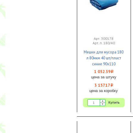
Арт. 300178
Арт. п. 180/40
Мешки для мусора 180
л 80мкм 40 шт/пласт
синие 90х110
особопрочные 1/3
1 052.39
i
цена за штуку
3 157.17
i
цена за коробку
Купить