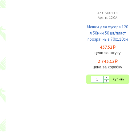
Арт. 300118
Арт. п. 120А
Мешки для мусора 120
л 30мкм 50 шт/пласт
прозрачные 70х110см
1/6
457.52
i
цена за штуку
2 745.12
i
цена за коробку
Купить