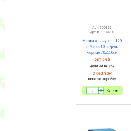
Арт. 300195
Арт. п. ВР-0010
Мешки для мусора 120
л 70мкм 10 шт/рул.
чёрные 70х110см
двухслойные Броня
203.29
i
1/10
цена за штуку
2 032.90
i
цена за коробку
Купить