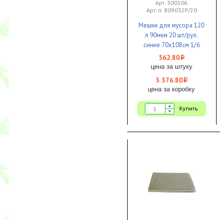
Арт. 300106
Арт. п. 809032Р/20
Мешки для мусора 120
л 90мкм 20 шт/рул.
синие 70х108см 1/6
562.80
i
цена за штуку
3 376.80
i
цена за коробку
Купить