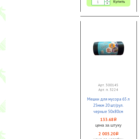
Купить
Арт. 300145
Арт. п. 3224
Мешки для мусора 65 л
25мкм 20 шт/рул.
черные 50х80см
EcoClean Tubus 1/15 КБ
133.68
i
цена за штуку
2 005.20
i