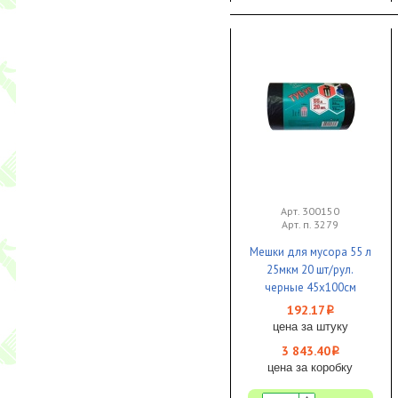
Арт. 300150
Арт. п. 3279
Мешки для мусора 55 л
25мкм 20 шт/рул.
черные 45х100см
EcoClean Tubus 1/20 КБ
192.17
i
цена за штуку
3 843.40
i
цена за коробку