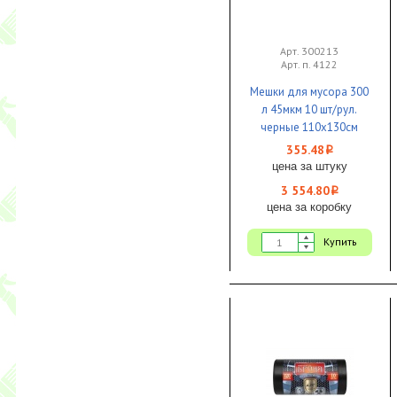
Арт. 300213
Арт. п. 4122
Мешки для мусора 300
л 45мкм 10 шт/рул.
черные 110х130см
Ecoclean 1/10 КБ
355.48
i
цена за штуку
3 554.80
i
цена за коробку
Купить