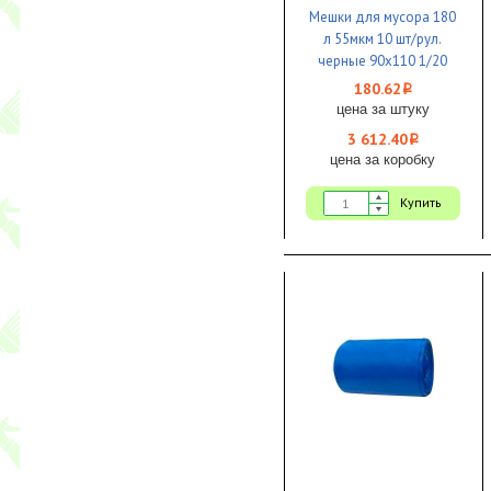
Мешки для мусора 180
л 55мкм 10 шт/рул.
черные 90х110 1/20
180.62
i
цена за штуку
3 612.40
i
цена за коробку
Купить