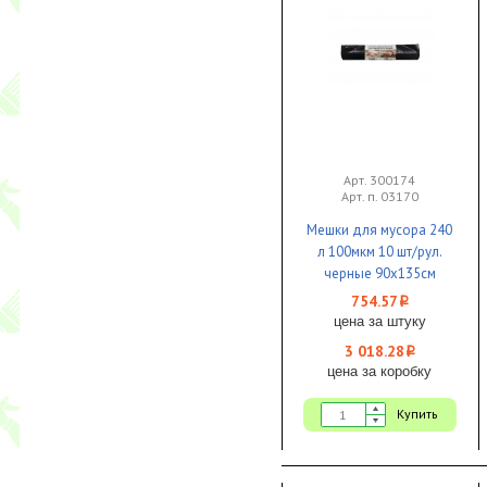
Арт. 300174
Арт. п. 03170
Мешки для мусора 240
л 100мкм 10 шт/рул.
черные 90х135см
Особопрочные 1/4 КБ
754.57
i
цена за штуку
3 018.28
i
цена за коробку
Купить