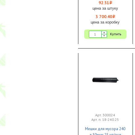
Proff Comfort
92.51
i
цена за штуку
3 700.40
i
цена за коробку
Купить
Арт. 300024
Арт. п. 18-240.25
Мешки для мусора 240
л 50мкм 25 шт/рул