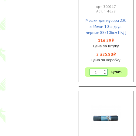
Арт. 300217
Арт. п. 4658
Мешки для мусора 220
л 35мкм 10 шт/рул.
черные 88х106см ПВД
"ЭКО" 1/20 КБ
116.29
i
цена за штуку
2 325.80
i
цена за коробку
Купить