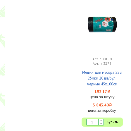
Арт. 300150
Арт. п. 3279
Мешки для мусора 55 л
25мкм 20 шт/рул.
черные 45х100см
EcoClean Tubus 1/20 КБ
192.17
i
цена за штуку
3 843.40
i
цена за коробку
Купить