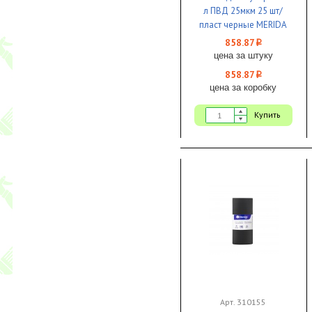
л ПВД 25мкм 25 шт/
пласт черные MERIDA
КОМФОРТ 1/1
858.87
i
цена за штуку
858.87
i
цена за коробку
Купить
Арт. 310155