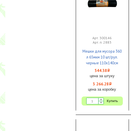
Арт. 300146
Арт. п. 2883
Мешки для мусора 360
л 65мкм 10 шт/рул.
черные 110х140см
ПРОФИ 1/6 КБ
544.38
i
цена за штуку
3 266.28
i
цена за коробку
Купить