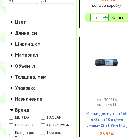
i
от
до
цена за коробку
Купить
Цвет
Длина, см
Ширина, см
Материал
Объем, л
Толщина, мкм
Упаковка
Назначение
Арт. 300216
Арт. п. 4641
Бренд
Мешки для мусора 160
MERIDA
PACLAN
л 30мкм 10 шт/рул
Proff Comfort
QUICK PACK
черные 80х100см ПВД
"ЭКО" 1/20
Концепция
Ромашка
83.38
i