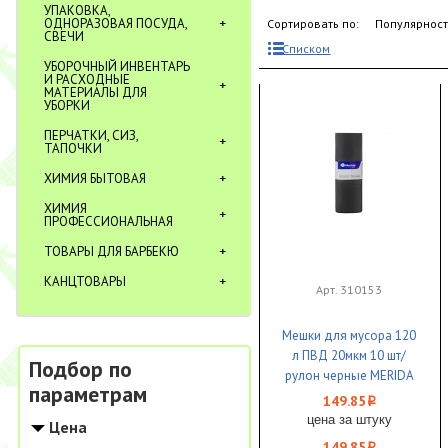
УПАКОВКА,
ОДНОРАЗОВАЯ ПОСУДА,
Сортировать по:
Популярнос
СВЕЧИ
Списком
УБОРОЧНЫЙ ИНВЕНТАРЬ
И РАСХОДНЫЕ
МАТЕРИАЛЫ ДЛЯ
УБОРКИ
ПЕРЧАТКИ, СИЗ,
ТАПОЧКИ
ХИМИЯ БЫТОВАЯ
ХИМИЯ
ПРОФЕССИОНАЛЬНАЯ
ТОВАРЫ ДЛЯ БАРБЕКЮ
КАНЦТОВАРЫ
Арт. 310153
Мешки для мусора 120
л ПВД 20мкм 10 шт/
Подбор по
рулон черные MERIDA
параметрам
СТАНДАРТ 1/30
149.85
i
цена за штуку
Цена
149.85