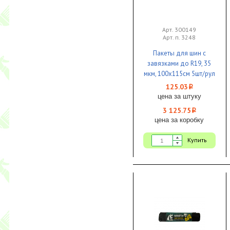
Арт. 300149
Арт. п. 3248
Пакеты для шин с
завязками до R19, 35
мкм, 100х115см 5шт/рул
1/25 КБ
125.03
i
цена за штуку
3 125.75
i
цена за коробку
Купить