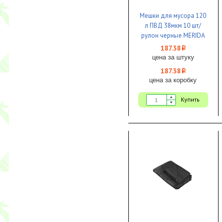
Мешки для мусора 120
л ПВД 38мкм 10 шт/
рулон черные MERIDA
ПРЕМИУМ 1/20
187.38
i
цена за штуку
187.38
i
цена за коробку
Купить