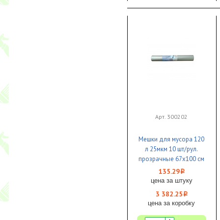
Арт. 300202
Мешки для мусора 120
л 25мкм 10 шт/рул.
прозрачные 67х100 см
EcoClean ПВД 1/25 КБ
135.29
i
цена за штуку
3 382.25
i
цена за коробку