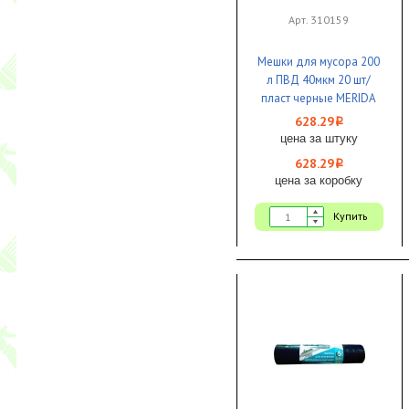
Арт. 310159
Мешки для мусора 200
л ПВД 40мкм 20 шт/
пласт черные MERIDA
ОПТИМУМ 1/1
628.29
i
цена за штуку
628.29
i
цена за коробку
Купить