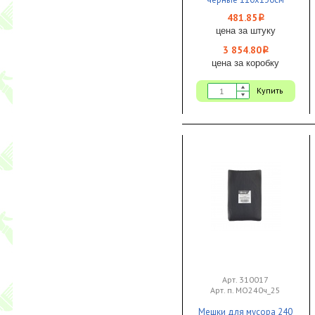
Ecoclean 1/8 КБ
481.85
i
цена за штуку
3 854.80
i
цена за коробку
Купить
Арт. 310017
Арт. п. МО240ч_25
Мешки для мусора 240