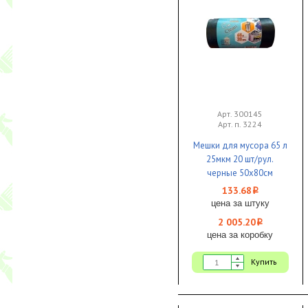
Арт. 300145
Арт. п. 3224
Мешки для мусора 65 л
25мкм 20 шт/рул.
черные 50х80см
EcoClean Tubus 1/15 КБ
133.68
i
цена за штуку
2 005.20
i
цена за коробку
Купить