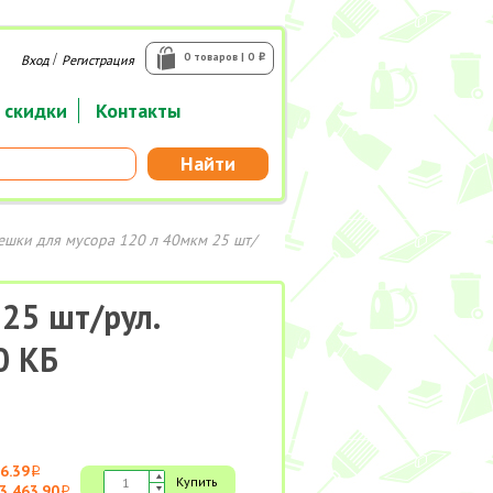
/
0 товаров | 0
Вход
Регистрация
i
 скидки
Контакты
Найти
ешки для мусора 120 л 40мкм 25 шт/
25 шт/рул.
0 КБ
6.39
i
Купить
3 463.90
i