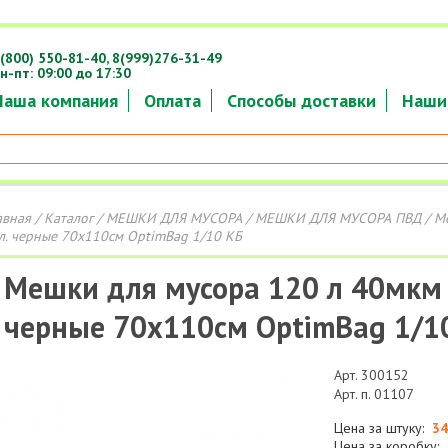
(800) 550-81-40,
8(999)276-31-49
н-пт: 09:00 до 17:30
Наша компания
Оплата
Способы доставки
Наши
авная
/
Каталог
/
МЕШКИ ДЛЯ МУСОРА
/
МЕШКИ ДЛЯ МУСОРА ПВД
/ М
л. черные 70х110см OptimBag 1/10 КБ
Мешки для мусора 120 л 40мкм 
черные 70х110см OptimBag 1/1
Арт. 300152
Арт. п. 01107
Цена за штуку:
34
Цена за коробку: