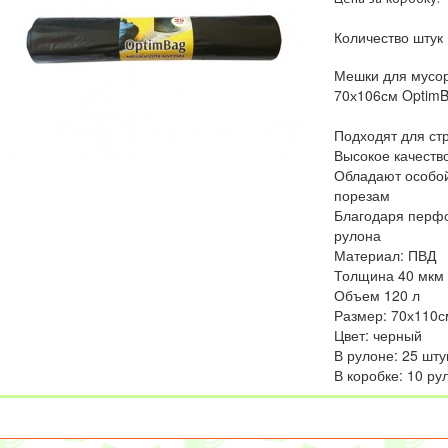
Количество штук 
Мешки для мусор
70х106см OptimB
Подходят для ст
Высокое качеств
Обладают особой
порезам
Благодаря перфо
рулона
Материал: ПВД
Толщина 40 мкм
Объем 120 л
Размер: 70х110с
Цвет: черный
В рулоне: 25 шту
В коробке: 10 ру