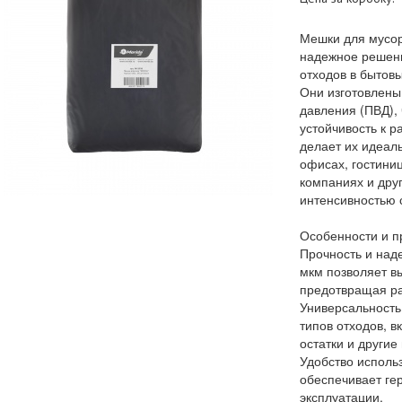
Мешки для мусор
надежное решени
отходов в бытов
Они изготовлены
давления (ПВД), 
устойчивость к 
делает их идеал
офисах, гостиниц
компаниях и дру
интенсивностью 
Особенности и п
Прочность и над
мкм позволяет в
предотвращая ра
Универсальность
типов отходов, в
остатки и другие
Удобство исполь
обеспечивает гер
эксплуатации.