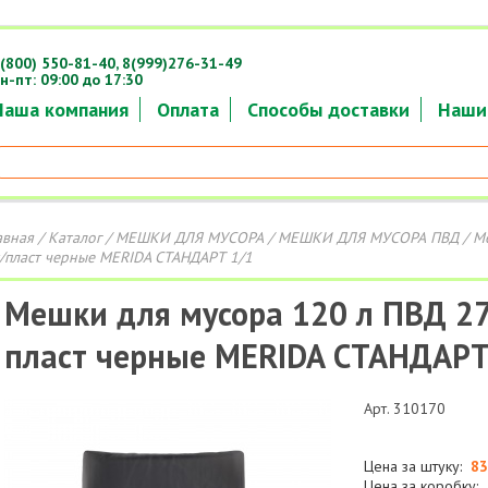
(800) 550-81-40,
8(999)276-31-49
н-пт: 09:00 до 17:30
Наша компания
Оплата
Способы доставки
Наши
авная
/
Каталог
/
МЕШКИ ДЛЯ МУСОРА
/
МЕШКИ ДЛЯ МУСОРА ПВД
/ М
/пласт черные MERIDA СТАНДАРТ 1/1
Мешки для мусора 120 л ПВД 2
пласт черные MERIDA СТАНДАРТ
Арт. 310170
Цена за штуку:
83
Цена за коробку: