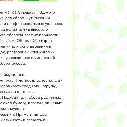
а Merida Стандарт ПВД – это
е для сбора и утилизации
ых и профессиональных условиях.
 из полиэтилена высокого
что обеспечивает их прочность и
разрывам. Объем 120 литров
ьными для использования в
ах, ресторанах, клининговых
гих учреждениях с умеренной
сбора мусора.
реимущества:
ежность. Плотность материала 27
ыдерживать среднюю нагрузку,
зрывы и протечки.
. Подходят для сбора различных
ключая бумагу, пластик, пищевые
 виды мусора.
зования. Прямой тип шва
метичность и легкость в