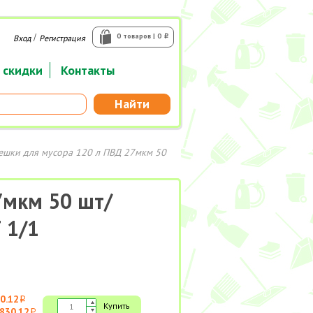
/
0 товаров | 0
Вход
Регистрация
i
 скидки
Контакты
Найти
ешки для мусора 120 л ПВД 27мкм 50
7мкм 50 шт/
 1/1
0.12
i
Купить
830.12
i