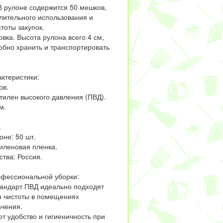
В рулоне содержится 50 мешков,
длительного использования и
тоты закупок.
вка. Высота рулона всего 4 см,
обно хранить и транспортировать
ктеристики:
ов.
тилен высокого давления (ПВД).
м.
.
оне: 50 шт.
иленовая пленка.
тва: Россия.
фессиональной уборки:
андарт ПВД идеально подходят
 чистоты в помещениях
ачения.
т удобство и гигиеничность при