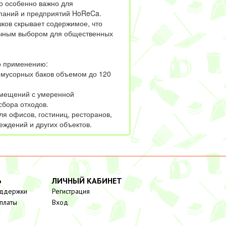
то особенно важно для
паний и предприятий HoReCa.
ков скрывает содержимое, что
ичным выбором для общественных
о применению:
 мусорных баков объемом до 120
омещений с умеренной
сбора отходов.
я офисов, гостиниц, ресторанов,
еждений и других объектов.
Ь
ЛИЧНЫЙ КАБИНЕТ
оддержки
Регистрация
платы
Вход