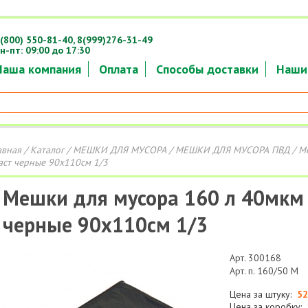
(800) 550-81-40,
8(999)276-31-49
н-пт: 09:00 до 17:30
Наша компания
Оплата
Способы доставки
Наши
авная
/
Каталог
/
МЕШКИ ДЛЯ МУСОРА
/
МЕШКИ ДЛЯ МУСОРА ПВД
/ М
аст черные 90х110см 1/3
Мешки для мусора 160 л 40мкм
черные 90х110см 1/3
Арт. 300168
Арт. п. 160/50 М
Цена за штуку:
52
Цена за коробку: