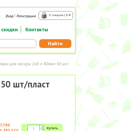
/
0 товаров | 0
Вход
Регистрация
i
 скидки
Контакты
Найти
ешки для мусора 160 л 40мкм 50 шт/
 50 шт/пласт
7.79
i
Купить
1 583.37
i