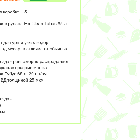
в коробке: 15
а в рулоне EcoClean Tubus 65 л
 для урн и узких ведер
под мусор, в отличие от обычных
езда» равномерно распределяет
вращает разрыв мешка
 Тубус 65 л, 20 шт/руп
ПВД толщиной 25 мкм
езда»
н
см,