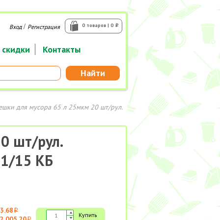
/
0 товаров | 0
Вход
Регистрация
i
 скидки
Контакты
Найти
ешки для мусора 65 л 25мкм 20 шт/рул.
0 шт/рул.
 1/15 КБ
3.68
i
Купить
2 005.20
i