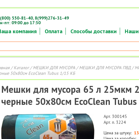
(800) 550-81-40,
8(999)276-31-49
н-пт: 09:00 до 17:30
Наша компания
Оплата
Способы доставки
Наши
авная
/
Каталог
/
МЕШКИ ДЛЯ МУСОРА
/
МЕШКИ ДЛЯ МУСОРА ПВД
/ М
рные 50х80см EcoClean Tubus 1/15 КБ
Мешки для мусора 65 л 25мкм 2
черные 50х80см EcoClean Tubus
Арт. 300145
Арт. п. 3224
Цена за штуку:
13
Цена за коробку: