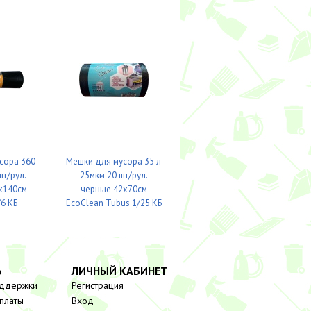
сора 360
Мешки для мусора 35 л
шт/рул.
25мкм 20 шт/рул.
х140см
черные 42х70см
6 КБ
EcoClean Tubus 1/25 КБ
Ь
ЛИЧНЫЙ КАБИНЕТ
оддержки
Регистрация
платы
Вход