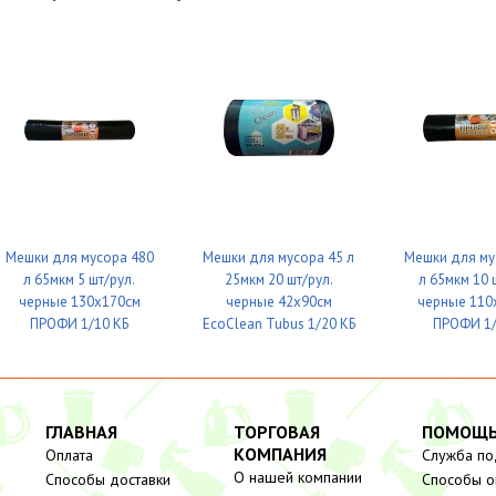
Мешки для мусора 480
Мешки для мусора 45 л
Мешки для му
л 65мкм 5 шт/рул.
25мкм 20 шт/рул.
л 65мкм 10 
черные 130х170см
черные 42х90см
черные 110
ПРОФИ 1/10 КБ
EcoClean Tubus 1/20 КБ
ПРОФИ 1/
ГЛАВНАЯ
ТОРГОВАЯ
ПОМОЩ
КОМПАНИЯ
Оплата
Служба п
О нашей компании
Способы доставки
Способы о