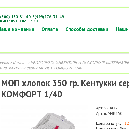
(800) 550-81-40,
8(999)276-31-49
н-пт: 09:00 до 17:30
Наша компания
Оплата
Способы доставки
Наши
авная
/
Каталог
/
УБОРОЧНЫЙ ИНВЕНТАРЬ И РАСХОДНЫЕ МАТЕРИАЛЫ
0 гр. Кентукки серый MERIDA КОМФОРТ 1/40
МОП хлопок 350 гр. Кентукки с
КОМФОРТ 1/40
Арт. 530427
Арт. п. МВК350
Цена за штуку:
32
Цена за коробку: