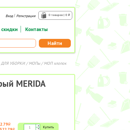
/
0 товаров | 0
Вход
Регистрация
i
 скидки
Контакты
Найти
 ДЛЯ УБОРКИ
/
МОПы
/ МОП хлопок
ерый MERIDA
2.79
i
Купить
322.79
i