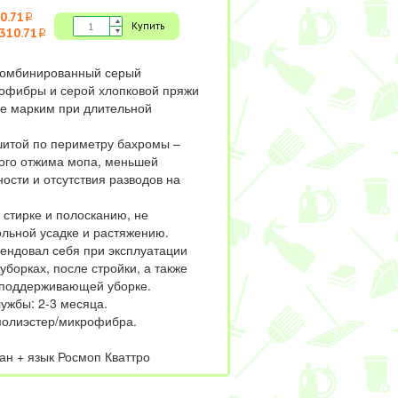
0.71
i
Купить
310.71
i
комбинированный серый
офибры и серой хлопковой пряжи
е марким при длительной
шитой по периметру бахромы –
ого отжима мопа, меньшей
ости и отсутствия разводов на
 стирке и полосканию, не
льной усадке и растяжению.
ендовал себя при эксплуатации
уборках, после стройки, а также
 поддерживающей уборке.
ужбы: 2-3 месяца.
/полиэстер/микрофибра.
ан + язык Росмоп Кваттро