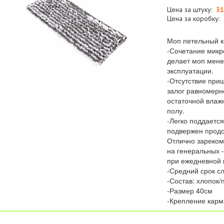
Цена за штуку:
31
Цена за коробку:
Моп петельный 
-Сочетание микр
делает моп мене
эксплуатации.
-Отсутствие при
залог равномерн
остаточной влажн
полу.
-Легко поддается
подвержен продо
Отлично зареком
на генеральных -
при ежедневной
-Средний срок сл
-Состав: хлопок
-Размер 40см
-Крепление карм