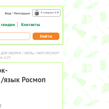
/
0 товаров | 0
Вход
Регистрация
i
 скидки
Контакты
Найти
 ДЛЯ УБОРКИ
/
МОПы
/ МОП РОСМОП
ро 1/25
к-
 /язык Росмоп
Q