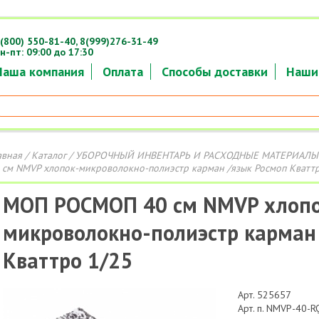
(800) 550-81-40,
8(999)276-31-49
н-пт: 09:00 до 17:30
Наша компания
Оплата
Способы доставки
Наши
авная
/
Каталог
/
УБОРОЧНЫЙ ИНВЕНТАРЬ И РАСХОДНЫЕ МАТЕРИАЛЫ
 см NMVP хлопок-микроволокно-полиэстр карман /язык Росмоп Кватт
МОП РОСМОП 40 см NMVP хлопо
микроволокно-полиэстр карман
Кваттро 1/25
Арт. 525657
Арт. п. NMVP-40-R