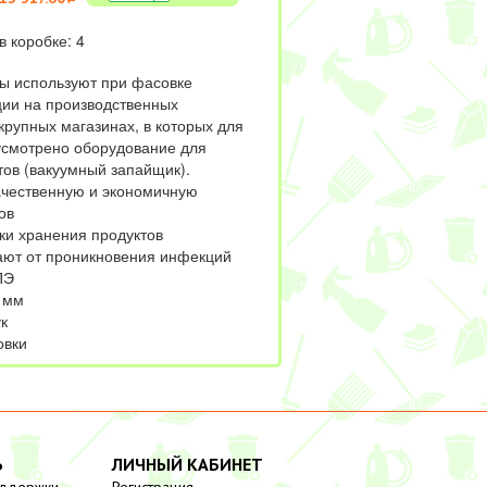
в коробке: 4
ы используют при фасовке
ии на производственных
крупных магазинах, в которых для
усмотрено оборудование для
тов (вакуумный запайщик).
чественную и экономичную
ов
ки хранения продуктов
ют от проникновения инфекций
ПЭ
 мм
к
овки
Ь
ЛИЧНЫЙ КАБИНЕТ