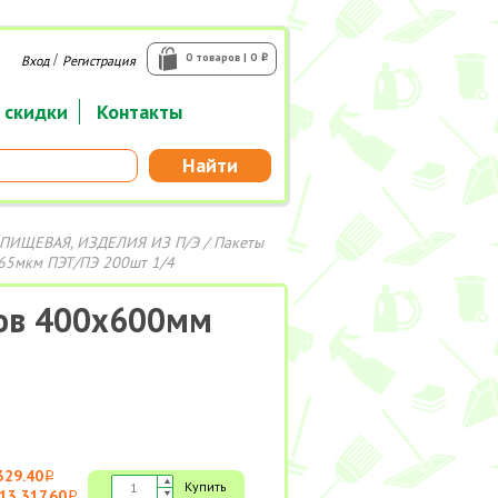
/
0 товаров | 0
Вход
Регистрация
i
 скидки
Контакты
Найти
ПИЩЕВАЯ, ИЗДЕЛИЯ ИЗ П/Э
/
Пакеты
65мкм ПЭТ/ПЭ 200шт 1/4
ов 400х600мм
329.40
i
Купить
13 317.60
i