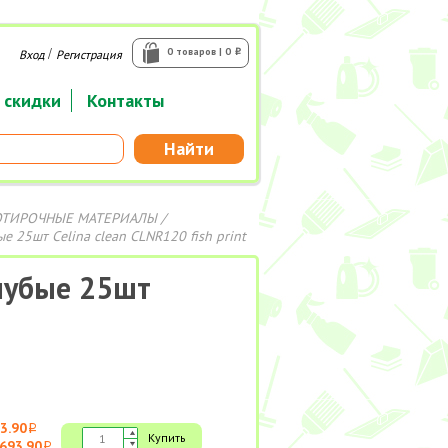
/
0 товаров | 0
Вход
Регистрация
i
 скидки
Контакты
Найти
ОТИРОЧНЫЕ МАТЕРИАЛЫ
/
 25шт Celina clean CLNR120 fish print
лубые 25шт
3.90
i
Купить
693.90
i