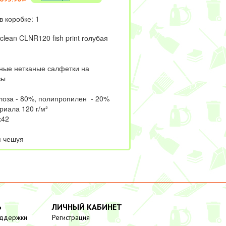
в коробке: 1
clean CLNR120 fish print голубая
чные нетканые салфетки на
зы
юлоза - 80%, полипропилен - 20%
риала 120 г/м²
х42
я чешуя
Ь
ЛИЧНЫЙ КАБИНЕТ
оддержки
Регистрация