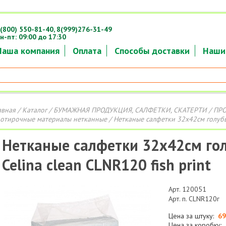
(800) 550-81-40,
8(999)276-31-49
н-пт: 09:00 до 17:30
Наша компания
Оплата
Способы доставки
Наши
авная
/
Каталог
/
БУМАЖНАЯ ПРОДУКЦИЯ, САЛФЕТКИ, СКАТЕРТИ
/
ПР
отирочные материалы нетканные
/ Нетканые салфетки 32х42см голубые
Нетканые салфетки 32х42см го
Celina clean CLNR120 fish print
Арт. 120051
Арт. п. CLNR120г
Цена за штуку:
69
Цена за коробку: