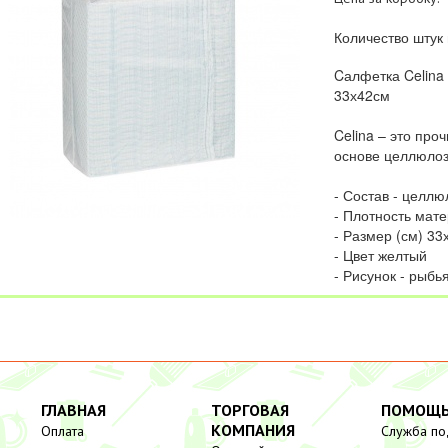
Количество штук 
Cалфетка Celina 
33х42см
Celina – это про
основе целлюло
- Состав - целл
- Плотность мате
- Размер (см) 33
- Цвет желтый
- Рисунок - рыбь
ГЛАВНАЯ
ТОРГОВАЯ
ПОМОЩ
КОМПАНИЯ
Оплата
Служба п