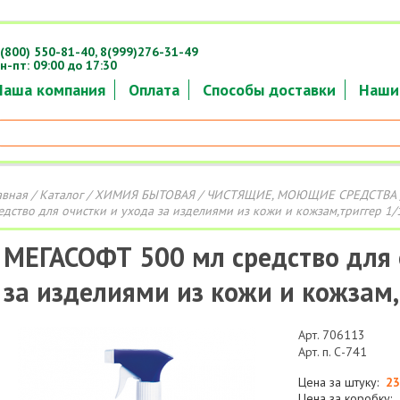
(800) 550-81-40,
8(999)276-31-49
н-пт: 09:00 до 17:30
Наша компания
Оплата
Способы доставки
Наши
авная
/
Каталог
/
ХИМИЯ БЫТОВАЯ
/
ЧИСТЯЩИЕ, МОЮЩИЕ СРЕДСТВА
едство для очистки и ухода за изделиями из кожи и кожзам,триггер 1/
МЕГАСОФТ 500 мл средство для 
за изделиями из кожи и кожзам,
Арт. 706113
Арт. п. С-741
Цена за штуку:
23
Цена за коробку: