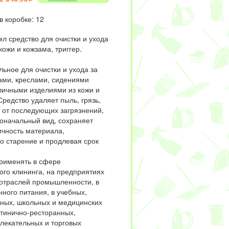
в коробке: 12
 средство для очистки и ухода
кожи и кожзама, триггер.
ьное для очистки и ухода за
ми, креслами, сидениями
личными изделиями из кожи и
редство удаляет пыль, грязь,
 от последующих загрязнений,
оначальный вид, сохраняет
ичность материала,
о старение и продлевая срок
рименять в сфере
го клининга, на предприятиях
отраслей промышленности, в
ного питания, в учебных,
ьных, школьных и медицинских
стинично-ресторанных,
влекательных и торговых