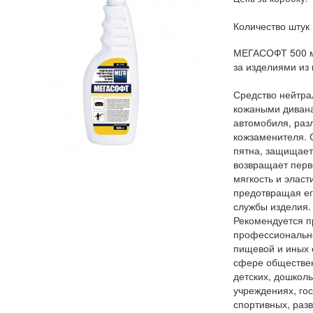
Количество штук 
МЕГАСОФТ 500 мл
за изделиями из 
Средство нейтрал
кожаными дивана
автомобиля, раз
кожзаменителя. С
пятна, защищает
возвращает перв
мягкость и эласт
предотвращая ег
службы изделия.
Рекомендуется п
профессионально
пищевой и иных 
сфере обществен
детских, дошкол
учреждениях, го
спортивных, раз