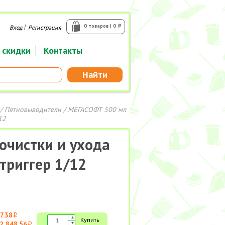
/
0 товаров | 0
Вход
Регистрация
i
 скидки
Контакты
Найти
/
Пятновыводители
/ МЕГАСОФТ 500 мл
12
очистки и ухода
триггер 1/12
7.38
i
Купить
2 848.56
i