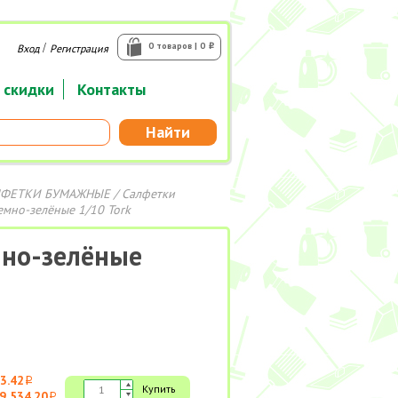
/
0 товаров | 0
Вход
Регистрация
i
 скидки
Контакты
Найти
ЛФЕТКИ БУМАЖНЫЕ
/
Салфетки
темно-зелёные 1/10 Tork
мно-зелёные
3.42
i
Купить
9 534.20
i