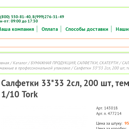
(800) 550-81-40,
8(999)276-31-49
н-пт: 09:00 до 17:30
Наша компания
Оплата
Способы доставки
Наши
авная
/
Каталог
/
БУМАЖНАЯ ПРОДУКЦИЯ, САЛФЕТКИ, СКАТЕРТИ
/
СА
мажные в профессиональной упаковке
/ Салфетки 33*33 2сл, 200 шт, 
Салфетки 33*33 2сл, 200 шт, те
1/10 Tork
Арт. 143018
Арт. п. 477214
Цена за штуку:
95
Цена за коробку: