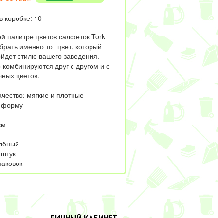
в коробке: 10
ой палитре цветов салфеток Tork
брать именно тот цвет, который
ойдет стилю вашего заведения.
 комбинируются друг с другом и с
чных цветов.
чество: мягкие и плотные
т форму
см
елёный
 штук
паковок
Ь
ЛИЧНЫЙ КАБИНЕТ