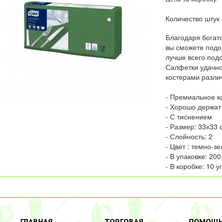
Количество штук 
Благодаря богат
вы сможете подо
лучше всего под
Салфетки удачно
костерами разли
- Премиальное ка
- Хорошо держа
- С тиснением
- Размер: 33х33 
- Слойность: 2
- Цвет : темно-з
- В упаковке: 200
- В коробке: 10 у
ГЛАВНАЯ
ТОРГОВАЯ
ПОМОЩ