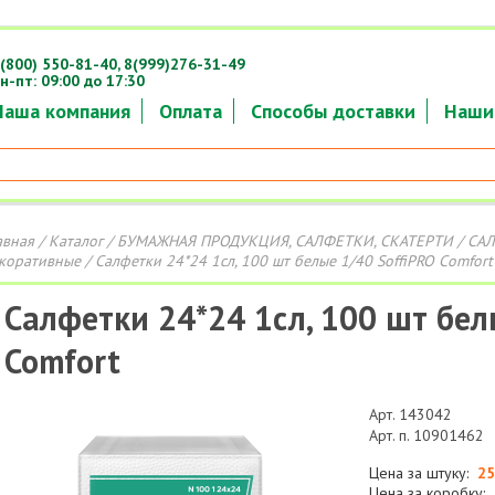
(800) 550-81-40,
8(999)276-31-49
н-пт: 09:00 до 17:30
Наша компания
Оплата
Способы доставки
Наши
авная
/
Каталог
/
БУМАЖНАЯ ПРОДУКЦИЯ, САЛФЕТКИ, СКАТЕРТИ
/
СА
коративные
/ Салфетки 24*24 1сл, 100 шт белые 1/40 SoffiPRO Comfort
Салфетки 24*24 1сл, 100 шт бел
Comfort
Арт. 143042
Арт. п. 10901462
Цена за штуку:
25
Цена за коробку: