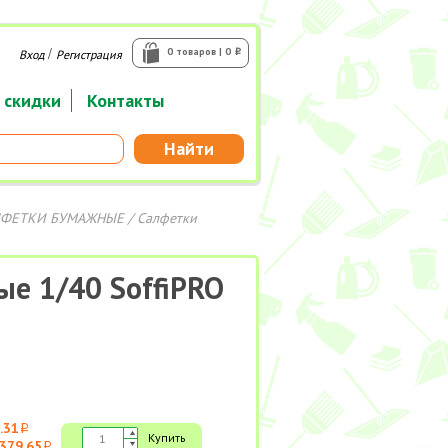
/
0 товаров | 0
Вход
Регистрация
i
 скидки
Контакты
Найти
ЛФЕТКИ БУМАЖНЫЕ
/
Салфетки
ые 1/40 SoffiPRO
.31
i
Купить
379.65
i