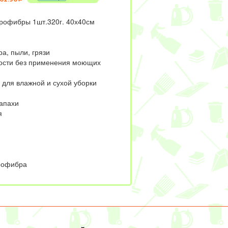
рофибры 1шт.320г. 40х40см
а, пыли, грязи
ности без применения моющих
 для влажной и сухой уборки
запахи
я
рофибра