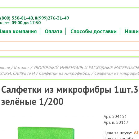
(800) 550-81-40,
8(999)276-31-49
н-пт: 09:00 до 17:30
Наша компания
Оплата
Способы доставки
Наши
авная
/
Каталог
/
УБОРОЧНЫЙ ИНВЕНТАРЬ И РАСХОДНЫЕ МАТЕРИАЛЫ
ЯПКИ, САЛФЕТКИ
/
Салфетки из микрофибры
/ Салфетки из микрофиб
Салфетки из микрофибры 1шт.3
зелёные 1/200
Арт. 504353
Арт. п. 50137
Цена за штуку:
61
Цена за коробку: