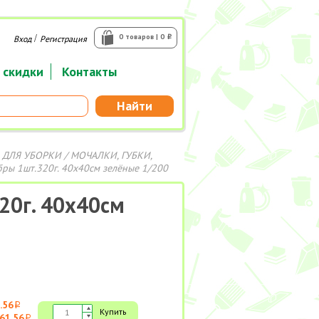
/
0 товаров | 0
Вход
Регистрация
i
 скидки
Контакты
Найти
 ДЛЯ УБОРКИ
/
МОЧАЛКИ, ГУБКИ,
ры 1шт.320г. 40х40см зелёные 1/200
20г. 40х40см
.56
i
Купить
61.56
i