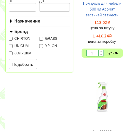
от
до
Полироль для мебели
300 мл Аромат
весенней свежести
Назначение
Limpia 1/12
118.02
i
цена за штуку
Бренд
1 416.24
i
CHIRTON
GRASS
цена за коробку
UNICUM
YPLON
ЗОЛУШКА
Купить
Подобрать