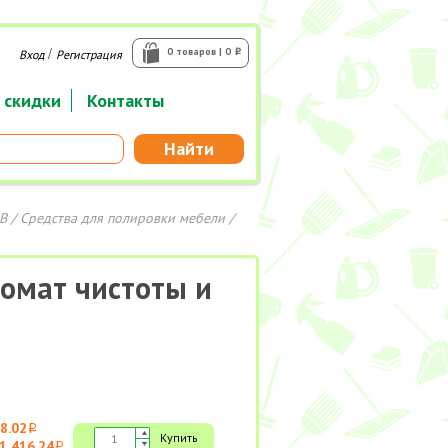
/
0 товаров | 0
Вход
Регистрация
i
 скидки
Контакты
Найти
В
/
Средства для полировки мебели
/
омат чистоты и
8.02
i
Купить
1 416.24
i