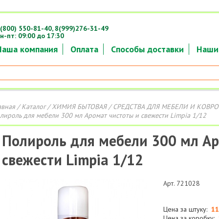
(800) 550-81-40,
8(999)276-31-49
н-пт: 09:00 до 17:30
Наша компания
Оплата
Способы доставки
Наши
авная
/
Каталог
/
ХИМИЯ БЫТОВАЯ
/
СРЕДСТВА ДЛЯ МЕБЕЛИ И КОВРО
лироль для мебели 300 мл Аромат чистоты и свежести Limpia 1/12
Полироль для мебели 300 мл Ар
свежести Limpia 1/12
Арт. 721028
Цена за штуку:
11
Цена за коробку: