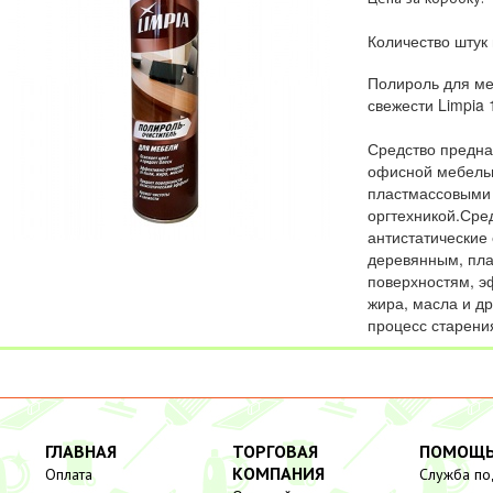
Количество штук 
Полироль для ме
свежести Limpia 
Средство предна
офисной мебель
пластмассовыми 
оргтехникой.Сред
антистатические
деревянным, пла
поверхностям, э
жира, масла и д
процесс старени
ГЛАВНАЯ
ТОРГОВАЯ
ПОМОЩ
КОМПАНИЯ
Оплата
Служба п