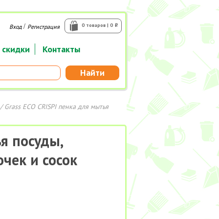
/
0 товаров | 0
Вход
Регистрация
i
 скидки
Контакты
Найти
/ Grass ECO CRISPI пенка для мытья
я посуды,
чек и сосок