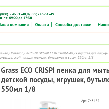
(800) 550-81-40,
8(999)276-31-49
н-пт: 09:00 до 17:30
Наша компания
Оплата
Способы доставки
Наши
авная
/
Каталог
/
ХИМИЯ ПРОФЕССИОНАЛЬНАЯ
/
Средства для посуды
суды, детской посуды, игрушек, бутылочек и сосок 550мл 1/8
Grass ECO CRISPI пенка для мыть
детской посуды, игрушек, бутыло
550мл 1/8
Арт. 743182