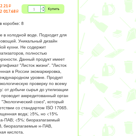
2.21
i
Купить
2 017.68
i
в коробке: 8
 в холодной воде. Подходит для
 овощей. Уникальный дизайн
бой кухни. Не содержит
матизаторов, полностью
ерхности. Данный продукт имеет
ртификат "Листок жизни". "Листок
енная в России экомаркировка,
еждународном уровне. Продукт
экологическую проверку по всему
у: от добычи сырья до утилизации
у проводит аккредитованный орган
 "Экологический союз", который
етствии со стандартом ISO 17065.
ищенная вода; ≥5%, но <15%
а-ПАВ; <5%: биоразлагаемый
, биоразлагаемые н-ПАВ,
ая кислота.