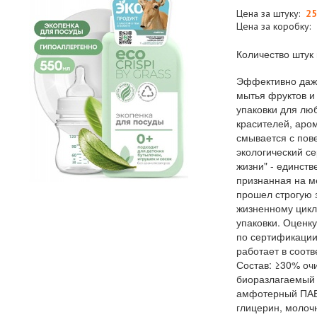
Цена за штуку:
25
Цена за коробку:
Количество штук 
Эффективно даже
мытья фруктов и
упаковки для лю
красителей, аро
смывается с пов
экологический се
жизни" - единств
признанная на м
прошел строгую 
жизненному цикл
упаковки. Оценк
по сертификации
работает в соотв
Состав: ≥30% оч
биоразлагаемый 
амфотерный ПАВ
глицерин, молочн