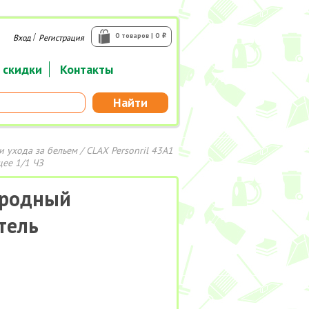
/
0 товаров | 0
Вход
Регистрация
i
 скидки
Контакты
Найти
и ухода за бельем
/ CLAX Personril 43A1
ее 1/1 ЧЗ
лородный
тель