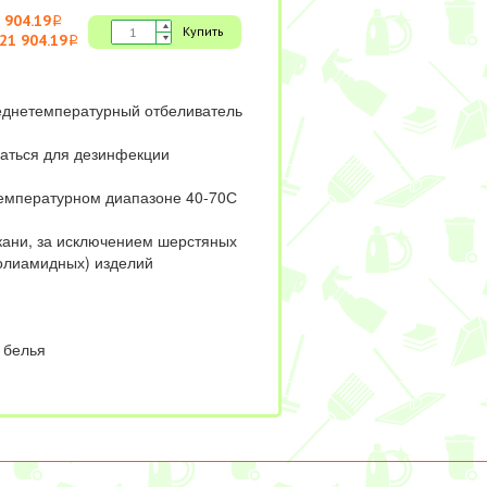
 904.19
i
Купить
21 904.19
i
еднетемпературный отбеливатель
аться для дезинфекции
температурном диапазоне 40-70С
ткани, за исключением шерстяных
олиамидных) изделий
о белья