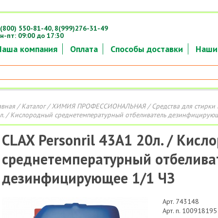
(800) 550-81-40,
8(999)276-31-49
н-пт: 09:00 до 17:30
Наша компания
Оплата
Способы доставки
Наши
авная
/
Каталог
/
ХИМИЯ ПРОФЕССИОНАЛЬНАЯ
/
Средства для стирки 
л. / Кислородный среднетемпературный отбеливатель дезинфицирующ
CLAX Personril 43A1 20л. / Кис
среднетемпературный отбелива
дезинфицирующее 1/1 ЧЗ
Арт. 743148
Арт. п. 100918195