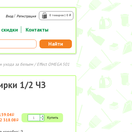
/
0 товаров | 0
Вход
Регистрация
i
 скидки
Контакты
Найти
и ухода за бельем
/ Effect OMEGA 501
ирки 1/2 ЧЗ
159.04
i
Купить
2 318.08
i
в коробке: 2