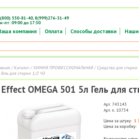
(800) 550-81-40,
8(999)276-31-49
н-пт: 09:00 до 17:30
Наша компания
Оплата
Способы доставки
Наши
авная
/
Каталог
/
ХИМИЯ ПРОФЕССИОНАЛЬНАЯ
/
Средства для стирки 
 Гель для стирки 1/2 ЧЗ
Effect OMEGA 501 5л Гель для ст
Арт. 743143
Арт. п. 10734
Цена за штуку:
1 
Цена за коробку:
Количество штук 