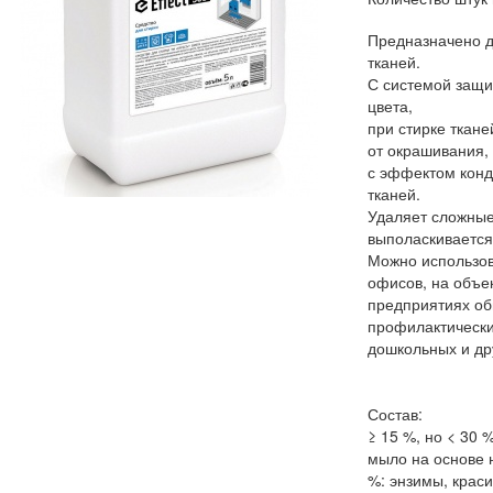
Предназначено д
тканей.
С системой защи
цвета,
при стирке ткан
от окрашивания,
с эффектом конд
тканей.
Удаляет сложные
выполаскивается
Можно использов
офисов, на объе
предприятиях об
профилактических
дошкольных и др
Состав:
≥ 15 %, но < 30 
мыло на основе 
%: энзимы, краси