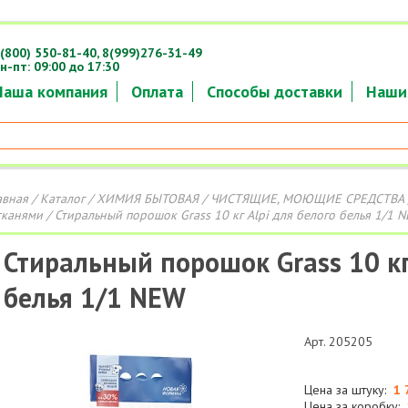
(800) 550-81-40,
8(999)276-31-49
н-пт: 09:00 до 17:30
Наша компания
Оплата
Способы доставки
Наши
авная
/
Каталог
/
ХИМИЯ БЫТОВАЯ
/
ЧИСТЯЩИЕ, МОЮЩИЕ СРЕДСТВА
тканями
/ Стиральный порошок Grass 10 кг Alpi для белого белья 1/1 
Стиральный порошок Grass 10 кг
белья 1/1 NEW
Арт. 205205
Цена за штуку:
1 
Цена за коробку: