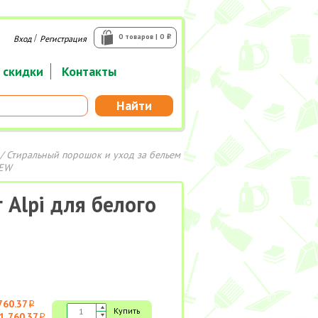
/
0 товаров | 0
Вход
Регистрация
i
 скидки
Контакты
Найти
/
Стиральный порошок и уход за бельем
NEW
 Alpi для белого
760.37
i
Купить
1 760.37
i