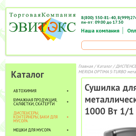
8(800) 550-81-40,
8(999)27
пн-пт: 09:00 до 17:30
Наша компания
Опл
Главная
/
Каталог
/
ДИСПЕНСЕ
Каталог
MERIDA OPTIMA S-TURBO метал
Сушилка дл
АВТОХИМИЯ
металлическ
БУМАЖНАЯ ПРОДУКЦИЯ,
САЛФЕТКИ, СКАТЕРТИ
1000 Вт 1/1
ДИСПЕНСЕРЫ,
КОНТЕЙНЕРЫ, БАКИ ДЛЯ
МУСОРА
МЕШКИ ДЛЯ МУСОРА