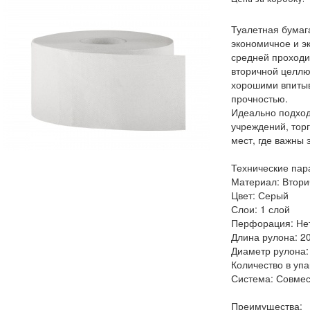
Туалетная бума
экономичное и э
средней проходи
вторичной целлю
хорошими впиты
прочностью.
Идеально подход
учреждений, торг
мест, где важны 
Технические пар
Материал: Втори
Цвет: Серый
Слои: 1 слой
Перфорация: Не
Длина рулона: 2
Диаметр рулона:
Количество в упа
Система: Совмес
Преимущества: