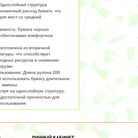
Однослойная структура
ономичный расход бумаги, что
для мест со средней
емость: Бумага хорошо
, обеспечивая комфортное
зготовлена из вторичной
атуры, что способствует
одных ресурсов и снижению
грузки.
льзование: Длина рулона 200
т использовать бумагу длительное
й замены.
отря на однослойную структуру,
 достаточной прочностью для
пользования.
Ь
ЛИЧНЫЙ КАБИНЕТ