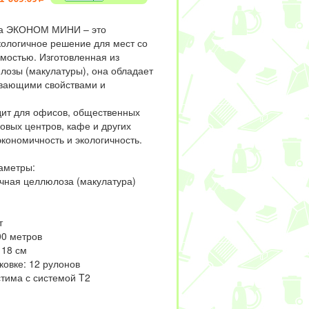
га ЭКОНОМ МИНИ – это
кологичное решение для мест со
мостью. Изготовленная из
лозы (макулатуры), она обладает
вающими свойствами и
ит для офисов, общественных
овых центров, кафе и других
экономичность и экологичность.
аметры:
чная целлюлоза (макулатура)
т
00 метров
 18 см
ковке: 12 рулонов
тима с системой T2