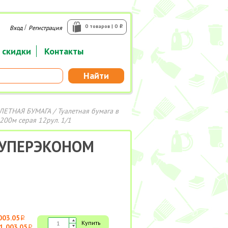
/
0 товаров | 0
Вход
Регистрация
i
 скидки
Контакты
Найти
ЛЕТНАЯ БУМАГА
/
Туалетная бумага в
00м серая 12рул. 1/1
A СУПЕРЭКОНОМ
003.05
i
Купить
1 003.05
i