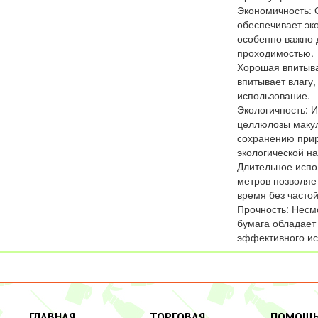
Экономичность: 
обеспечивает эк
особенно важно 
проходимостью.
Хорошая впитыва
впитывает влагу
использование.
Экологичность: И
целлюлозы макул
сохранению прир
экологической на
Длительное испо
метров позволяе
время без часто
Прочность: Несм
бумага обладает
эффективного ис
ГЛАВНАЯ
ТОРГОВАЯ
ПОМОЩ