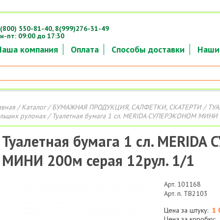
(800) 550-81-40,
8(999)276-31-49
н-пт: 09:00 до 17:30
Наша компания
Оплата
Способы доставки
Наши
авная
/
Каталог
/
БУМАЖНАЯ ПРОДУКЦИЯ, САЛФЕТКИ, СКАТЕРТИ
/
ТУА
льших рулонах
/ Туалетная бумага 1 сл. MERIDA СУПЕРЭКОНОМ МИНИ 2
Туалетная бумага 1 сл. MERID
МИНИ 200м серая 12рул. 1/1
Арт. 101168
Арт. п. TB2103
Цена за штуку:
1 
Цена за коробку: