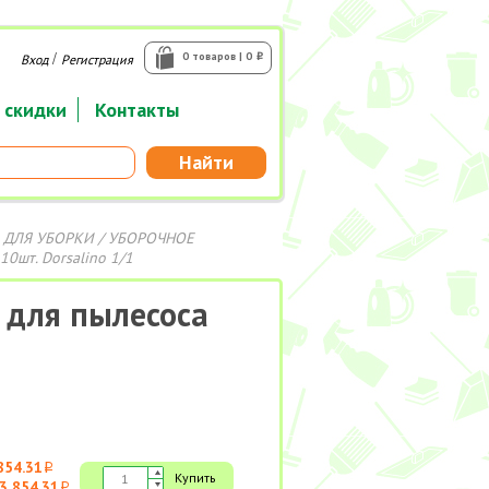
/
0 товаров | 0
Вход
Регистрация
i
 скидки
Контакты
Найти
 ДЛЯ УБОРКИ
/
УБОРОЧНОЕ
0шт. Dorsalino 1/1
 для пылесоса
854.31
i
Купить
3 854.31
i