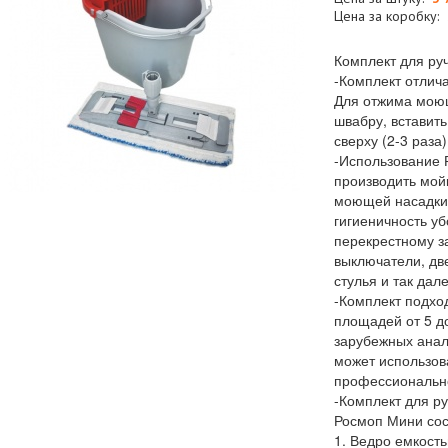
Цена за коробку:
Комплект для ру
-Комплект отлич
Для отжима мою
швабру, вставить
сверху (2-3 раза
-Использование 
производить мойк
моющей насадки 
гигиеничность уб
перекрестному з
выключатели, дв
стулья и так дале
-Комплект подхо
площадей от 5 до
зарубежных анал
может использова
профессиональн
-Комплект для ру
Росмоп Мини сос
1. Ведро емкость