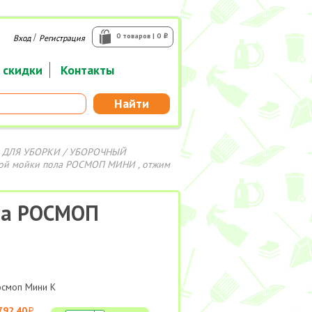
/
0 товаров | 0
Вход
Регистрация
i
 скидки
Контакты
Найти
 ДЛЯ УБОРКИ
/
УБОРОЧНЫЙ
ной мойки пола РОСМОП МИНИ , отжим
ла РОСМОП
Росмоп Мини К
792.40
i