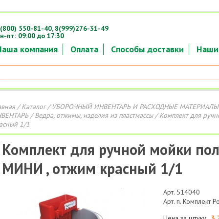
(800) 550-81-40,
8(999)276-31-49
н-пт: 09:00 до 17:30
Наша компания
Оплата
Способы доставки
Наши
авная
/
Каталог
/
УБОРОЧНЫЙ ИНВЕНТАРЬ И РАСХОДНЫЕ МАТЕРИАЛЫ
ВЕНТАРЬ
/
Ведра, отжимы, изделия из пластмассы
/ Комплект для руч
асный 1/1
Комплект для ручной мойки по
МИНИ , отжим красный 1/1
Арт. 514040
Арт. п. Комплект 
Цена за штуку:
3 