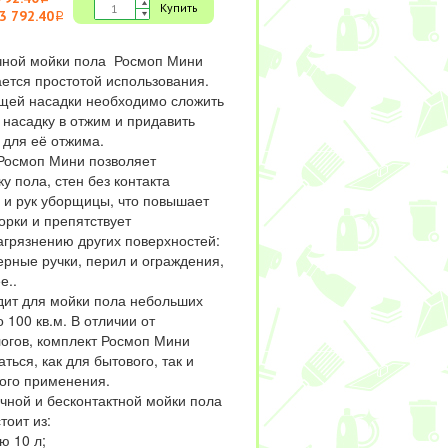
Купить
3 792.40
i
чной мойки пола Росмоп Мини
ается простотой использования.
щей насадки необходимо сложить
 насадку в отжим и придавить
) для её отжима.
Росмоп Мини позволяет
у пола, стен без контакта
и рук уборщицы, что повышает
орки и препятствует
агрязнению других поверхностей:
ерные ручки, перил и ограждения,
е..
дит для мойки пола небольших
 100 кв.м. В отличии от
огов, комплект Росмоп Мини
ться, как для бытового, так и
ого применения.
чной и бесконтактной мойки пола
тоит из:
ю 10 л;