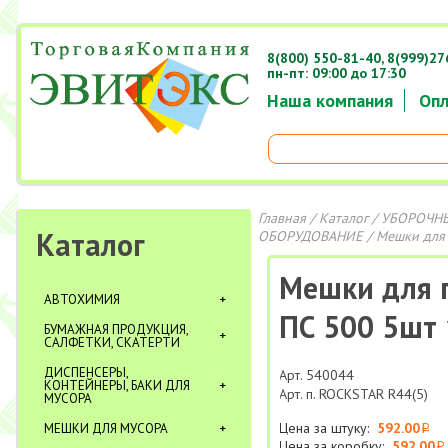
8(800) 550-81-40,
8(999)27
пн-пт: 09:00 до 17:30
Наша компания
Опл
Главная
/
Каталог
/
УБОРОЧНЫ
Каталог
ОБОРУДОВАНИЕ
/ Мешки для 
Мешки для п
АВТОХИМИЯ
ПС 500 5шт 
БУМАЖНАЯ ПРОДУКЦИЯ,
САЛФЕТКИ, СКАТЕРТИ
ДИСПЕНСЕРЫ,
Арт. 540044
КОНТЕЙНЕРЫ, БАКИ ДЛЯ
Арт. п. ROCKSTAR R44(5)
МУСОРА
Цена за штуку:
592.00
МЕШКИ ДЛЯ МУСОРА
i
Цена за коробку:
592.00
i