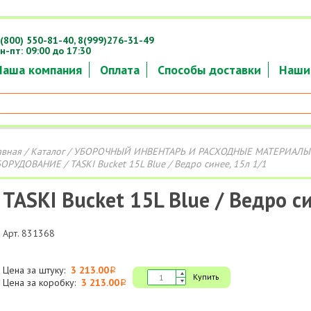
(800) 550-81-40,
8(999)276-31-49
н-пт: 09:00 до 17:30
Наша компания
Оплата
Способы доставки
Наши
авная
/
Каталог
/
УБОРОЧНЫЙ ИНВЕНТАРЬ И РАСХОДНЫЕ МАТЕРИАЛЫ
ОРУДОВАНИЕ
/ TASKI Bucket 15L Blue / Ведро синее, 15л 1/1
TASKI Bucket 15L Blue / Ведро си
Арт. 831368
Цена за штуку:
3 213.00
i
Купить
Цена за коробку:
3 213.00
i