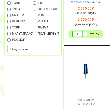
тележки зеленый 1/6
TORK
TTS
Uctem-Plas
2 770.00
Tellus
UCTEM-PLAS
i
цена за штуку
UNICUM
VDM
2 770.00
i
VERMOP
VILEDA
цена за коробку
YORK
ЛАЙМА
МУЛЬТИПЛАСТ
ПОЛИМЕРБЫТ
Купить
РОСМОП
Подобрать
Арт. 530189
Арт. п. DM-50