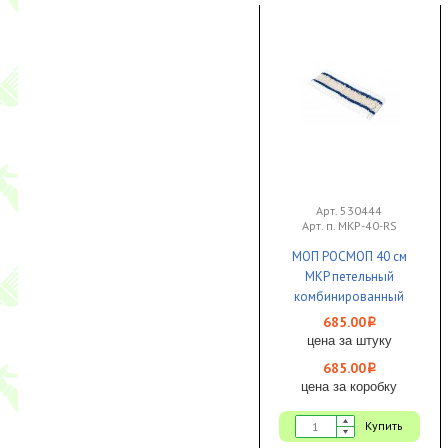
Арт. 530444
Арт. п. MKP-40-RS
МОП РОСМОП 40 см
MKP петельный
комбинированный
премиум карман/
685.00
i
язык 1/25
цена за штуку
685.00
i
цена за коробку
Купить