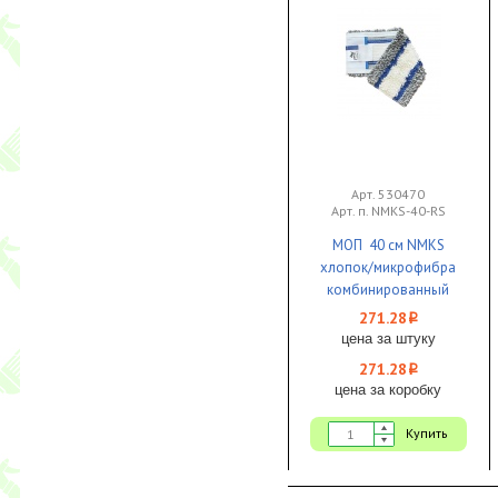
Арт. 530470
Арт. п. NМКS-40-RS
МОП 40 см NМКS
хлопок/микрофибра
комбинированный
широкая
271.28
i
полоса карман/язык
цена за штуку
1/25 Proff Comfort
271.28
i
цена за коробку
Купить