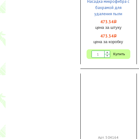
Насадка микрофибра с
бахрамой для
удаления пыли
473.34
i
цена за штуку
473.34
i
цена за коробку
Купить
Арт. 504164