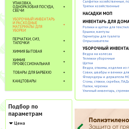
Салфетки хозяйственные, п
УПАКОВКА,
Тряпки хозяйственные
ОДНОРАЗОВАЯ ПОСУДА,
СВЕЧИ
НАСАДКИ МОП
УБОРОЧНЫЙ ИНВЕНТАРЬ
ИНВЕНТАРЬ ДЛЯ ДОМ
И РАСХОДНЫЕ
МАТЕРИАЛЫ ДЛЯ
Ролики и щетки для текстил
УБОРКИ
Ершики, вантузы
Гарнитуры для туалета
ПЕРЧАТКИ, СИЗ,
Опрыскиватели
ТАПОЧКИ
УБОРОЧНЫЙ ИНВЕНТА
ХИМИЯ БЫТОВАЯ
Ведра на колесах
Тележки уборочные
ХИМИЯ
Щетки
ПРОФЕССИОНАЛЬНАЯ
Ведра, отжимы, изделия из
ТОВАРЫ ДЛЯ БАРБЕКЮ
Совки, швабры и веники дл
Флаундеры и держатели МО
КАНЦТОВАРЫ
Сгоны, стяжки, скребки, ПАД
Палки, черенки
Уличный инвентарь, стремя
Подбор по
параметрам
Цена