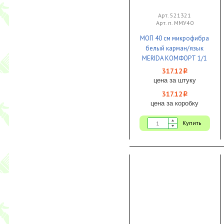
Арт. 521321
Арт. п. ММУ40
МОП 40 см микрофибра
белый карман/язык
MERIDA КОМФОРТ 1/1
317.12
i
цена за штуку
317.12
i
цена за коробку
Купить