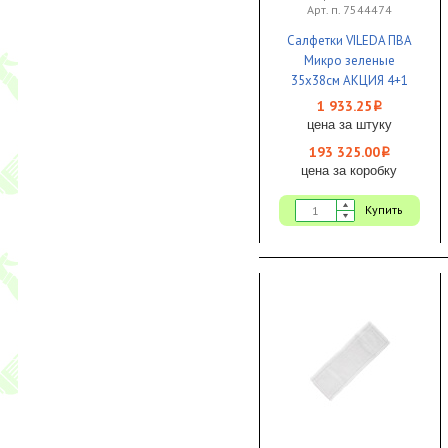
Арт. п. 7544474
Салфетки VILEDA ПВА
Микро зеленые
35х38см АКЦИЯ 4+1
шт 1/20
1 933.25
i
цена за штуку
193 325.00
i
цена за коробку
Купить