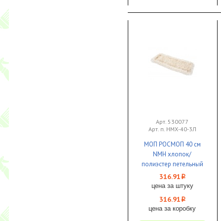
Арт. 530077
Арт. п. НМХ-40-3Л
МОП РОСМОП 40 см
NMH хлопок/
полиэстер петельный
язык с тремя
316.91
i
отверстиями (люверсы)
цена за штуку
1/25
316.91
i
цена за коробку