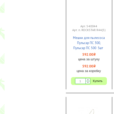
Арт. 540044
Арт. п. ROCKSTAR R44(5)
Мешки для пылесоса
Пульсар ПС 300,
Пульсар ПС 500 5шт
1/1
592.00
i
цена за штуку
592.00
i
цена за коробку
Купить