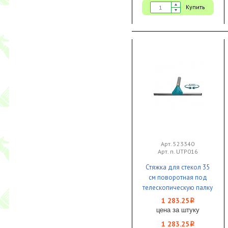
Купить
Арт. 523340
Арт. п. UTP016
Стяжка для стекол 35
см поворотная под
телескопическую палку
1/10 Uctem Plas
1 283.25
i
цена за штуку
1 283.25
i