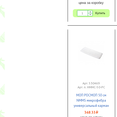
цена за коробку
Купить
Арт. 530469
Арт. п. НММС-50-РС
МОП РОСМОП 50 см
NMMS микрофибра
универсальный карман
+ язык 1/25
368.33
i
цена за штуку