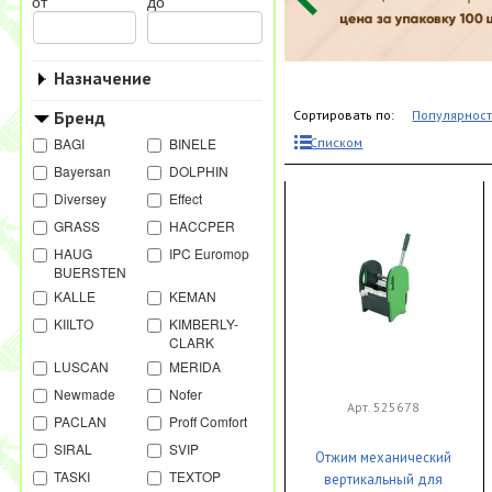
от
до
Назначение
Бренд
Сортировать по:
Популярнос
BAGI
BINELE
Списком
Bayersan
DOLPHIN
Diversey
Effect
GRASS
HACCPER
HAUG
IPC Euromop
BUERSTEN
KALLE
KEMAN
KIILTO
KIMBERLY-
CLARK
LUSCAN
MERIDA
Newmade
Nofer
Арт. 525678
PACLAN
Proff Comfort
SIRAL
SVIP
Отжим механический
TASKI
TEXTOP
вертикальный для