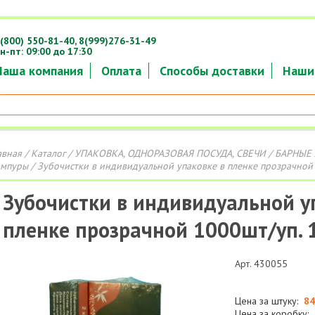
(800) 550-81-40,
8(999)276-31-49
н-пт: 09:00 до 17:30
Наша компания
Оплата
Способы доставки
Наши
авная
/
Каталог
/
УПАКОВКА, ОДНОРАЗОВАЯ ПОСУДА, СВЕЧИ
/
БАРНЫЕ 
мпуры
/ Зубочистки в индивидуальной упаковке в пленке прозрачной 
Зубочистки в индивидуальной у
пленке прозрачной 1000шт/уп. 
Арт. 430055
Цена за штуку:
84
Цена за коробку: