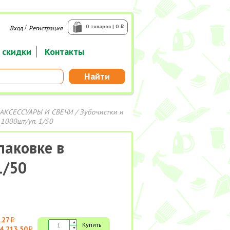
/
0 товаров | 0
Вход
Регистрация
i
 скидки
Контакты
Найти
АКСЕССУАРЫ И СВЕЧИ
/
Зубочистки и
1000шт/уп. 1/50
паковке в
1/50
.27
i
Купить
4 213.50
i