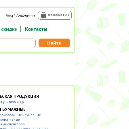
/
0 товаров | 0
Вход
Регистрация
i
 скидки
Контакты
Найти
ЕСКАЯ ПРОДУКЦИЯ
я унитаза и др.
И БУМАЖНЫЕ
ервировочные кружевные
екоративные
я диспенсеров
умажные в профессиональной