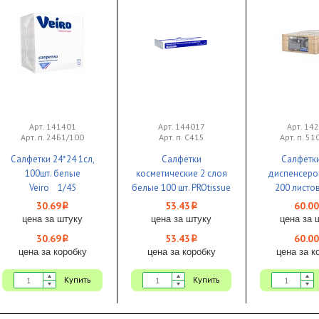
Арт. 141401
Арт. 144017
Арт. 14
Арт. п. 24Б1/100
Арт. п. С415
Арт. п. 5
Салфетки 24*24 1сл,
Салфетки
Салфетк
100шт. белые
косметические 2 слоя
диспенсеро
Veiro 1/45
белые 100 шт. PROtissue
200 листов
мягкая упаковка 1/45
SMART бел
30.69
53.43
60.00
i
i
цена за штуку
цена за штуку
цена за 
30.69
53.43
60.00
i
i
цена за коробку
цена за коробку
цена за к
Купить
Купить