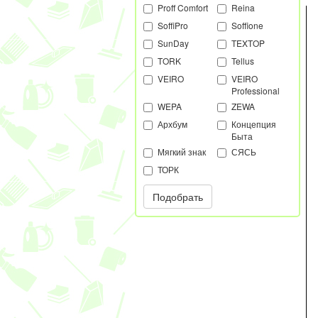
Proff Comfort
Reina
SoffiPro
Soffione
SunDay
TEXTOP
TORK
Tellus
VEIRO
VEIRO
Professional
WEPA
ZEWA
Архбум
Концепция
Быта
Мягкий знак
СЯСЬ
ТОРК
Подобрать