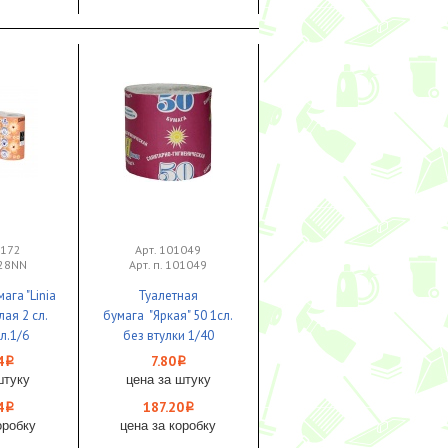
1172
Арт. 101049
с28NN
Арт. п. 101049
ага "Linia
Туалетная
лая 2 сл.
бумага "Яркая" 50 1сл.
л.1/6
без втулки 1/40
4
7.80
i
i
штуку
цена за штуку
4
187.20
i
i
оробку
цена за коробку