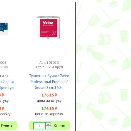
2004
Арт. 101020
73100
Арт. п. Т314 8рул
и для
Туалетная бумага "Veiro
в 2 слоя
Professional Premium"
 Премиум
белая 2 сл. 160л.
/20 Торк
8рул.1/6
9
176.15
i
i
штуку
цена за штуку
9
176.15
i
i
оробку
цена за коробку
Купить
Купить