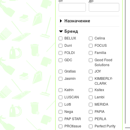
от
до
Назначение
Бренд
BELUX
Celina
Duni
FOCUS
FOLDI
Familia
GDC
Good Food
Solutions
Gratias
JOY
Jasmin
KIMBERLY-
CLARK
Katrin
Ksitex
LUSCAN
Lambi
Lotti
MERIDA
Nega
PAPIA
PAP STAR
PERLA
PROtissue
Perfect Purity