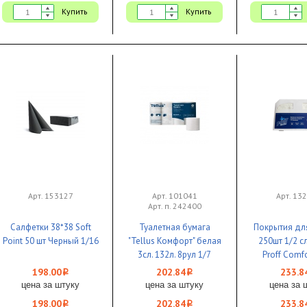
Купить
Купить
Арт. 153127
Арт. 101041
Арт. 13
Арт. п. 242400
Салфетки 38*38 Soft
Туалетная бумага
Покрытия дл
Point 50 шт Черный 1/16
"Tellus Комфорт" белая
250шт 1/2 
3сл. 132л. 8рул 1/7
Proff Comfo
198.00
202.84
233.8
i
i
цена за штуку
цена за штуку
цена за 
198.00
202.84
233.8
i
i