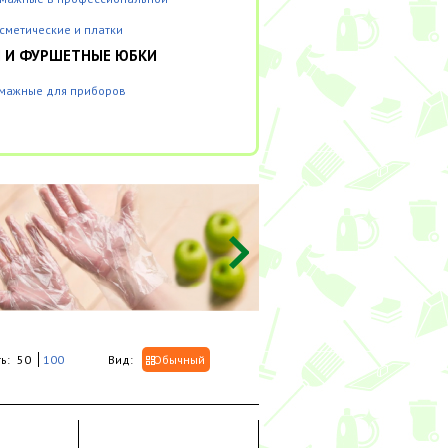
сметические и платки
И И ФУРШЕТНЫЕ ЮБКИ
умажные для приборов
ь:
50
100
Вид:
Обычный