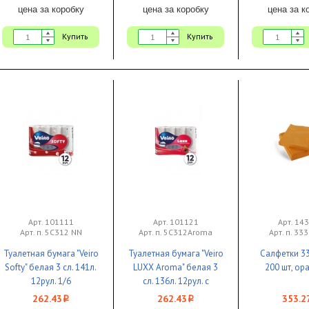
цена за коробку
цена за коробку
цена за к
Купить
Купить
Арт. 101111
Арт. 101121
Арт. 14
Арт. п. 5С312 NN
Арт. п. 5С312Aroma
Арт. п. 33
Туалетная бумага "Veiro
Туалетная бумага "Veiro
Салфетки 33
Softy" белая 3 сл. 141л.
LUXX Aroma" белая 3
200 шт, ор
12рул. 1/6
сл. 136л. 12рул. с
ароматом малины 1/6
262.43
262.43
353.2
i
i