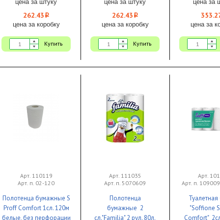
цена за штуку
цена за штуку
цена за 
262.43
262.43
353.2
i
i
цена за коробку
цена за коробку
цена за к
Купить
Купить
Арт. 110119
Арт. 111035
Арт. 10
Арт. п. 02-120
Арт. п. 5070609
Арт. п. 10900
Полотенца бумажные S
Полотенца
Туалетная
Proff Comfort 1сл. 120м
бумажные 2
"Soffione S
белые, без перфорации
сл."Familia" 2 рул. 80л.
Comfort" 2сл