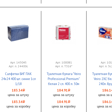
Арт. 143045
Арт. 100081
Арт. 10
Арт. п. 24400с
Арт. п. Т316*
Арт. п. 3
Салфетки БИГ ПАК
Туалетная бумага "Veiro
Туалетная бум
24х24 400 шт. синие 1сл
Professional Premium"
Veiro 2XL" бе
1/18
белая 2 сл. 400 л. 50м
240л. 8ру
4рул 1/10
183.34
184.91
186.1
i
i
цена за штуку
цена за штуку
цена за 
183.34
184.91
186.1
i
i
цена за коробку
цена за коробку
цена за к