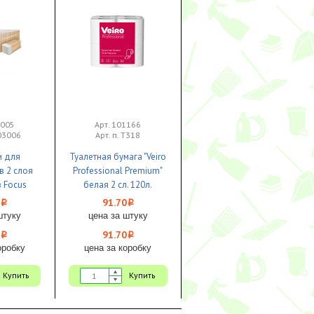
2005
Арт. 101166
103006
Арт. п. Т318
и для
Туалетная бумага "Veiro
в 2 слоя
Professional Premium"
 Focus
белая 2 сл. 120л.
ые 1/12
8рул.1/6
91.70
i
i
штуку
цена за штуку
91.70
i
i
оробку
цена за коробку
Купить
Купить