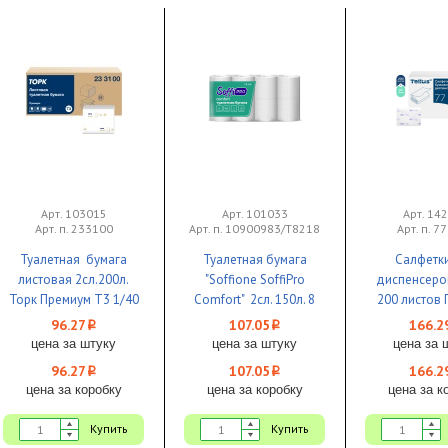
Арт. 103015
Арт. 101033
Арт. 14
Арт. п. 233100
Арт. п. 10900983/Т8218
Арт. п. 7
Туалетная бумага
Туалетная бумага
Салфетк
листовая 2сл.200л.
"Soffione SoffiPro
диспенсеро
Торк Премиум T3 1/40
Comfort" 2сл. 150л. 8
200 листов
рул.бел 18м/рул 1/8
белые N4 1
96.27
107.05
166.2
i
i
цена за штуку
цена за штуку
цена за 
96.27
107.05
166.2
i
i
цена за коробку
цена за коробку
цена за к
Купить
Купить