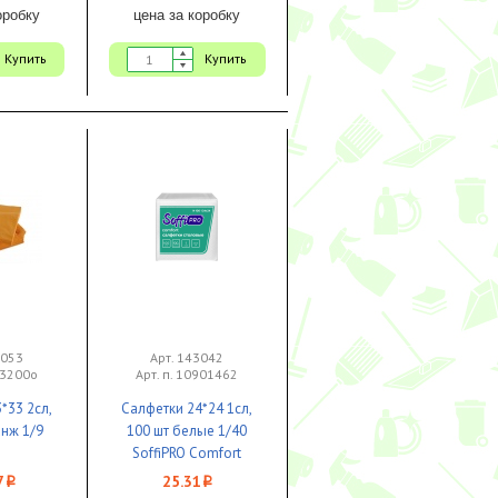
оробку
цена за коробку
Купить
Купить
3053
Арт. 143042
33200о
Арт. п. 10901462
*33 2сл,
Салфетки 24*24 1сл,
анж 1/9
100 шт белые 1/40
SoffiPRO Comfort
7
25.31
i
i