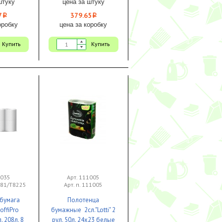
штуку
цена за штуку
7
379.65
i
i
оробку
цена за коробку
Купить
Купить
1035
Арт. 111005
981/Т8225
Арт. п. 111005
 бумага
Полотенца
offiPro
бумажные 2сл."Lotti" 2
. 208л. 8
рул. 50л. 24х23 белые