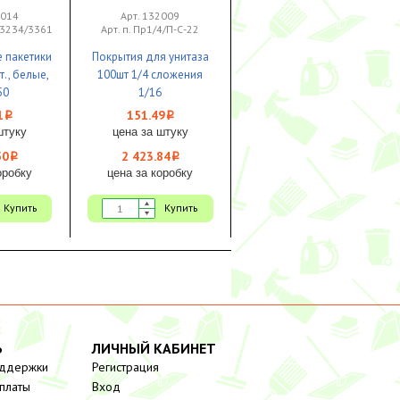
0014
Арт. 132009
43234/3361
Арт. п. Пр1/4/П-С-22
е пакетики
Покрытия для унитаза
т., белые,
100шт 1/4 сложения
50
1/16
1
151.49
i
i
штуку
цена за штуку
50
2 423.84
i
i
оробку
цена за коробку
Купить
Купить
Ь
ЛИЧНЫЙ КАБИНЕТ
оддержки
Регистрация
платы
Вход