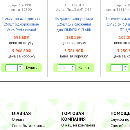
Арт. 132008
Арт. 132010
Арт. 32
Арт. п. SC300
Арт. п. Пр1/2кс/П-С-57
Арт. п. 3231/4
Покрытия для унитаза
Покрытия для унитаза
Гигиенически
250шт одноразовые
125шт 1/2 сложения
15*25 см 30 ш
Veiro Professional
для KIMBERLY CLARK
ПЭ 1/
Premium 1/10
(рычажный) 1/10
596.68
338.19
105.0
i
i
цена за штуку
цена за штуку
цена за 
5 966.80
3 381.90
5 250.
i
i
цена за коробку
цена за коробку
цена за к
Купить
Купить
ГЛАВНАЯ
ТОРГОВАЯ
ПОМОЩ
КОМПАНИЯ
Оплата
Служба п
О нашей компании
Способы доставки
Способы о