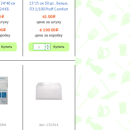
 24*40 см
15*25 см 30 шт., белые,
24 КБ
ПЭ 1/100 Proff Comfort
5
61.00
i
i
штуку
цена за штуку
00
6 100.00
i
i
оробку
цена за коробку
Купить
Купить
2004
Арт. 132014