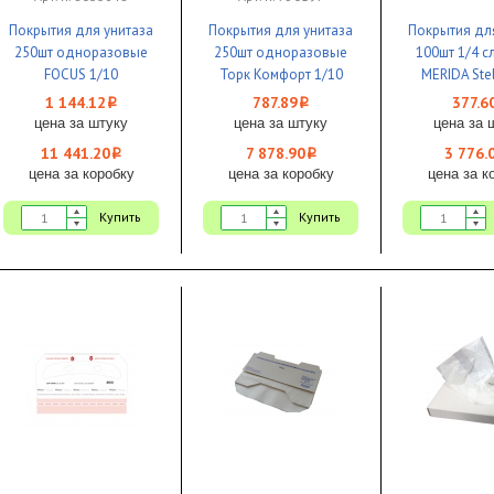
Покрытия для унитаза
Покрытия для унитаза
Покрытия дл
250шт одноразовые
250шт одноразовые
100шт 1/4 
FOCUS 1/10
Торк Комфорт 1/10
MERIDA Stel
1 144.12
787.89
377.6
i
i
цена за штуку
цена за штуку
цена за 
11 441.20
7 878.90
3 776.
i
i
цена за коробку
цена за коробку
цена за к
Купить
Купить