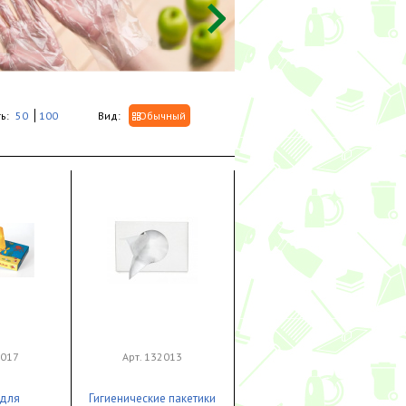
ь:
50
100
Вид:
Обычный
0017
Арт. 132013
 для
Гигиенические пакетики