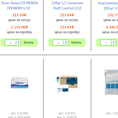
30 шт, белые ПЭ MERIDA
250шт 1/2 сложения
подгузников
ПРЕМИУМ 1/50
Proff Comfort 1/10
100 шт 1/
213.30
233.84
251.7
i
i
цена за штуку
цена за штуку
цена за 
2 133.00
233.84
6 042.
i
i
цена за коробку
цена за коробку
цена за к
Купить
Купить
Арт. 132006
Арт. 132011
Арт. 13
Арт. п. 8033648
Арт. п. 750197