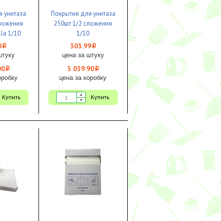
я унитаза
Покрытия для унитаза
сложения
250шт 1/2 сложения
la 1/10
1/10
0
303.99
i
i
штуку
цена за штуку
00
3 039.90
i
i
оробку
цена за коробку
Купить
Купить