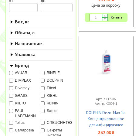
i
от
до
цена за коробку
Купить
Вес, кг
Объем, л
Назначение
Упаковка
Бренд
AVUAR
BINELE
DIMPLAX
DOLPHIN
Diversey
Effect
GRASS
KIEHL
Арт. 771306
KIILTO
KLININ
Арт. п. К004-1
PAUL
Sanfor
DOLPHIN Dezo-Max 1л.
HARTMANN
Концентрированное
Tellus
СПЕЦСИНТЕЗ
дезинфицирующее
Самаровка
Секреты
средство 1/12 ЧЗ
862.08
i
чистоты