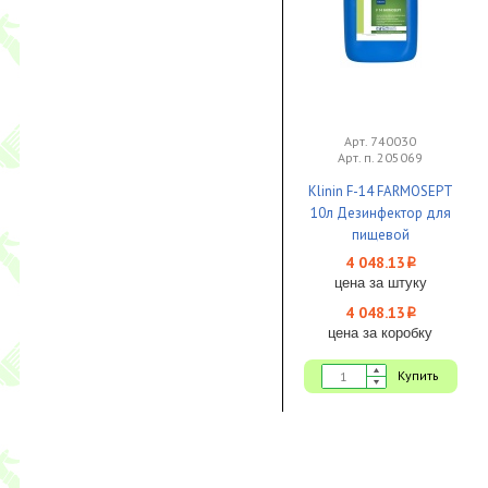
Арт. 740030
Арт. п. 205069
Klinin F-14 FARMOSEPT
10л Дезинфектор для
пищевой
промышленности 1/1
4 048.13
i
цена за штуку
4 048.13
i
цена за коробку
Купить