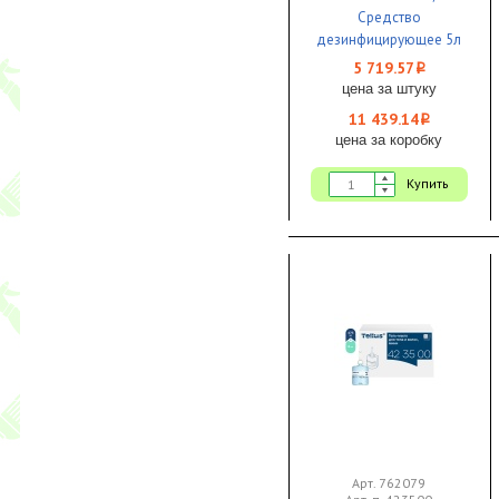
Средство
дезинфицирующее 5л
1/2 ЧЗ
5 719.57
i
цена за штуку
11 439.14
i
цена за коробку
Купить
Арт. 762079