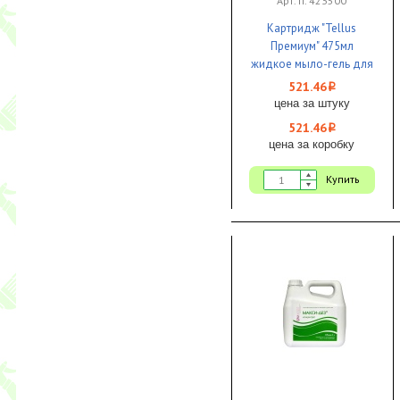
Арт. п. 423500
Картридж "Tellus
Премиум" 475мл
жидкое мыло-гель для
тела и волос SC2 1/8 ЧЗ
521.46
i
цена за штуку
521.46
i
цена за коробку
Купить