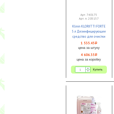
Арт. 740175
Арт. п. 205157
Klinin KLORIITTI FORTE
5 л Дезинфицирующее
средство для очистки
овощей,фруктов,
1 535.45
i
зелени 1/3 ЧЗ
цена за штуку
4 606.35
i
цена за коробку
Купить