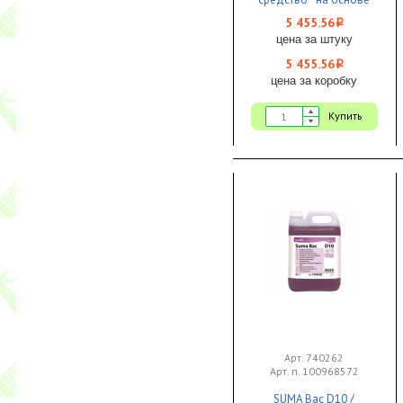
надуксусной кислоты
5 455.56
i
1/1 ЧЗ
цена за штуку
5 455.56
i
цена за коробку
Купить
Арт. 740262
Арт. п. 100968572
SUMA Bac D10 /