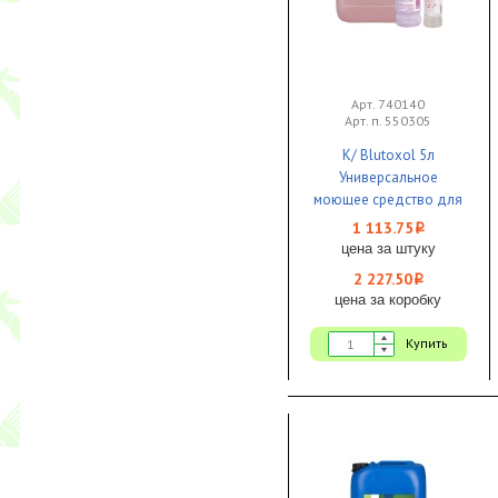
Арт. 740140
Арт. п. 550305
К/ Blutoxol 5л
Универсальное
моющее средство для
пищевых производств,
1 113.75
i
концентрат 1/2 KIEHL
цена за штуку
2 227.50
i
цена за коробку
Купить