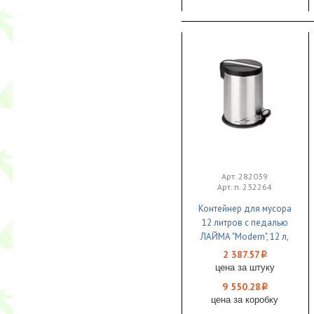
Арт. 282039
Арт. п. 232264
Контейнер для мусора
12 литров с педалью
ЛАЙМА "Modern", 12 л,
матовое, нержавеющая
2 387.57
i
сталь 1/4
цена за штуку
9 550.28
i
цена за коробку