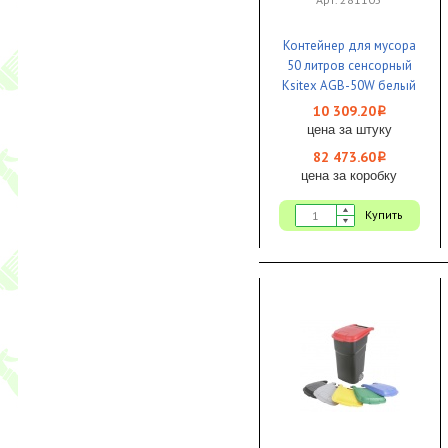
Контейнер для мусора
50 литров сенсорный
Ksitex AGB-50W белый
1/1
10 309.20
i
цена за штуку
82 473.60
i
цена за коробку
Купить