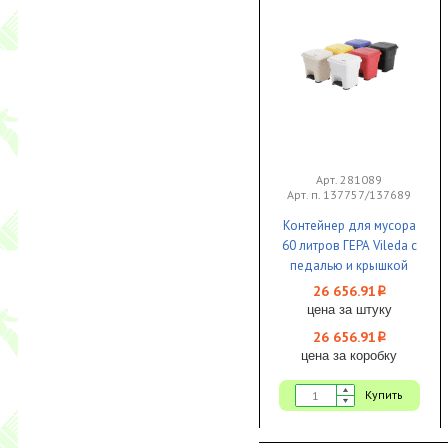
Арт. 281089
Арт. п. 137757/137689
Контейнер для мусора
60 литров ГЕРА Vileda с
педалью и крышкой
белый 1/1
26 656.91
i
цена за штуку
26 656.91
i
цена за коробку
Купить