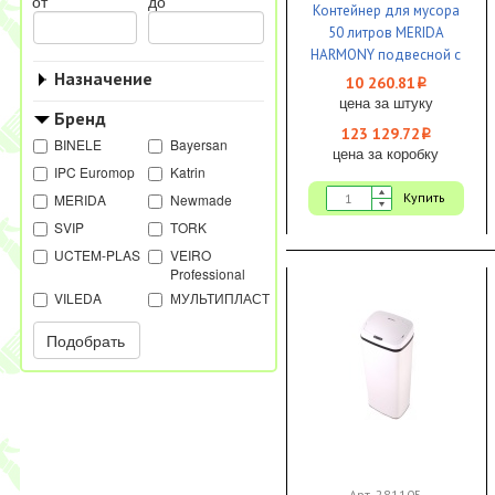
от
до
Контейнер для мусора
50 литров MERIDA
HARMONY подвесной с
Назначение
конусным отверстием
10 260.81
i
пластик белый 1/1
цена за штуку
Бренд
123 129.72
i
BINELE
Bayersan
цена за коробку
IPC Euromop
Katrin
Купить
MERIDA
Newmade
SVIP
TORK
UCTEM-PLAS
VEIRO
Professional
VILEDA
МУЛЬТИПЛАСТ
Подобрать
Арт. 281105