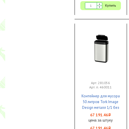
Купить
Арт. 281056
Арт. п. 460011
Контейнер для мусора
50 литров Tork Image
Design металл 1/1 без
крышки
67 191.46
i
цена за штуку
67 191.46
i