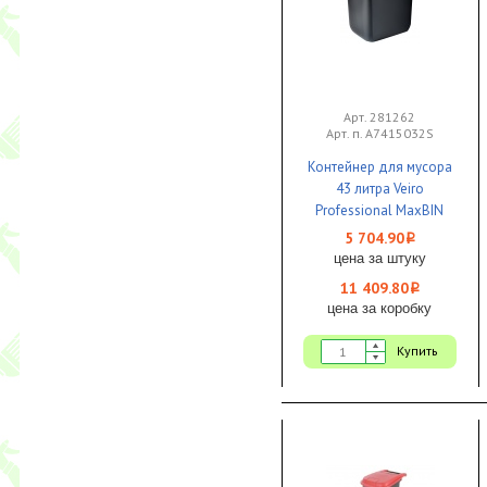
Арт. 281262
Арт. п. A7415032S
Контейнер для мусора
43 литра Veiro
Professional MaxBIN
черный крышка в
5 704.90
i
комплекте 1/2
цена за штуку
11 409.80
i
цена за коробку
Купить