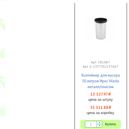
Арт. 281067
Арт. п. 137735/137667
Контейнер для мусора
50 литров Ирис Vileda
металл/пластик
круглый черный
13 327.97
i
380х730мм без
цена за штуку
крышки 1/4
53 311.88
i
цена за коробку
Купить