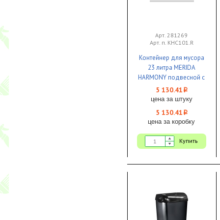
Арт. 281269
Арт. п. KHC101.R
Контейнер для мусора
23 литра MERIDA
HARMONY подвесной с
конусным отверстием
5 130.41
i
пластик черный 1/1
цена за штуку
5 130.41
i
цена за коробку
Купить