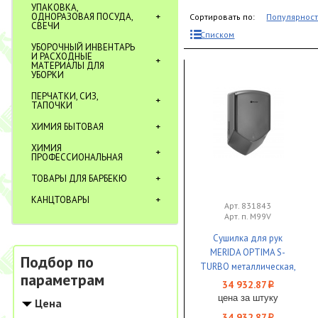
УПАКОВКА,
ОДНОРАЗОВАЯ ПОСУДА,
Сортировать по:
Популярнос
СВЕЧИ
Списком
УБОРОЧНЫЙ ИНВЕНТАРЬ
И РАСХОДНЫЕ
МАТЕРИАЛЫ ДЛЯ
УБОРКИ
ПЕРЧАТКИ, СИЗ,
ТАПОЧКИ
ХИМИЯ БЫТОВАЯ
ХИМИЯ
ПРОФЕССИОНАЛЬНАЯ
ТОВАРЫ ДЛЯ БАРБЕКЮ
КАНЦТОВАРЫ
Арт. 831843
Арт. п. M99V
Сушилка для рук
MERIDA OPTIMA S-
Подбор по
TURBO металлическая,
параметрам
высокоскоростная,
34 932.87
i
матовая, 1000 Вт 1/1
цена за штуку
Цена
34 932.87