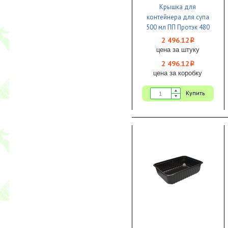
Крышка для
контейнера для супа
500 мл ПП Протэк 480
шт 1/1
2 496.12
i
цена за штуку
2 496.12
i
цена за коробку
Купить