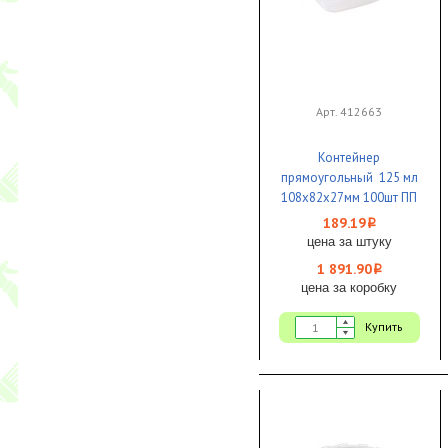
Арт. 412663
Контейнер
прямоугольный 125 мл
108х82х27мм 100шт ПП
1/10 Д
189.19
i
цена за штуку
1 891.90
i
цена за коробку
Купить