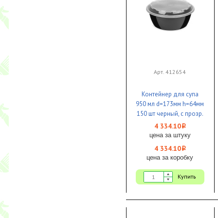
Арт. 412654
Контейнер для супа
950 мл d=173мм h=64мм
150 шт черный, с прозр.
крышкой ПП 1/1 ВЗЛП
4 334.10
i
цена за штуку
4 334.10
i
цена за коробку
Купить