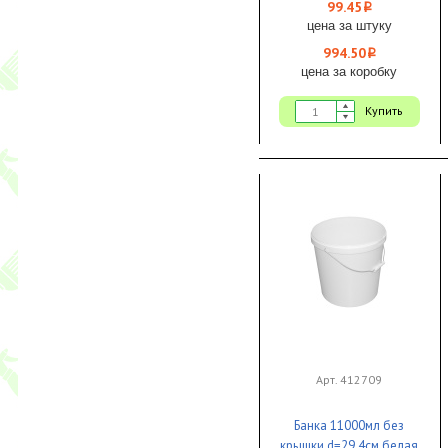
ПП 50шт 1/10 Д
99.45
i
цена за штуку
994.50
i
цена за коробку
Купить
Арт. 412709
Банка 11000мл без
крышки d=29,4см белая