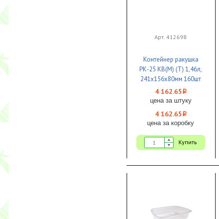
Арт. 412698
Контейнер ракушка
РК-25 КВ(М) (Т) 1,46л,
241х156х80мм 160шт
1/1
4 162.65
i
цена за штуку
4 162.65
i
цена за коробку
Купить