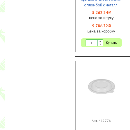
с пломбой с металл.
ручкой с втулкой 20шт
3 262.24
i
1/3
цена за штуку
9 786.72
i
цена за коробку
Купить
Арт. 412776