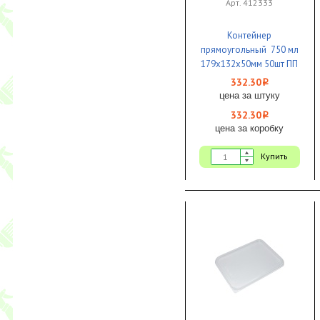
Арт. 412333
Контейнер
прямоугольный 750 мл
179х132х50мм 50шт ПП
1/10 Д ЧЕРНЫЙ
332.30
i
цена за штуку
332.30
i
цена за коробку
Купить