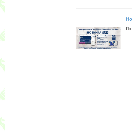
Но
По 