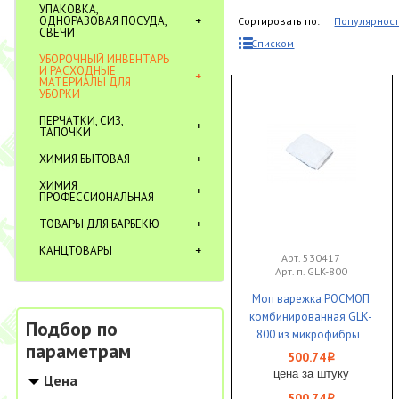
УПАКОВКА,
ОДНОРАЗОВАЯ ПОСУДА,
Сортировать по:
Популярнос
СВЕЧИ
Списком
УБОРОЧНЫЙ ИНВЕНТАРЬ
И РАСХОДНЫЕ
МАТЕРИАЛЫ ДЛЯ
УБОРКИ
ПЕРЧАТКИ, СИЗ,
ТАПОЧКИ
ХИМИЯ БЫТОВАЯ
ХИМИЯ
ПРОФЕССИОНАЛЬНАЯ
ТОВАРЫ ДЛЯ БАРБЕКЮ
КАНЦТОВАРЫ
Арт. 530417
Арт. п. GLK-800
Моп варежка РОСМОП
комбинированная GLK-
Подбор по
800 из микрофибры
параметрам
1/25
500.74
i
цена за штуку
Цена
500.74