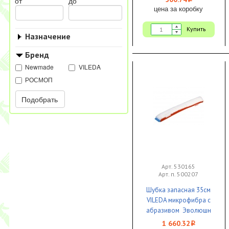
i
от
до
цена за коробку
Купить
Назначение
Бренд
Newmade
VILEDA
РОСМОП
Подобрать
Арт. 530165
Арт. п. 500207
Шубка запасная 35см
VILEDA микрофибра с
абразивом Эволюшн
1/10
1 660.32
i