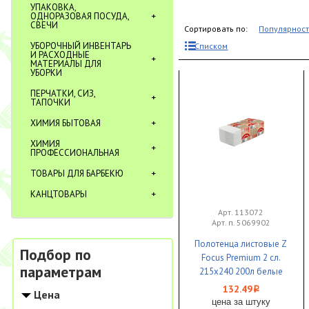
УПАКОВКА,
ОДНОРАЗОВАЯ ПОСУДА,
СВЕЧИ
Сортировать по:
Популярнос
УБОРОЧНЫЙ ИНВЕНТАРЬ
Списком
И РАСХОДНЫЕ
МАТЕРИАЛЫ ДЛЯ
УБОРКИ
ПЕРЧАТКИ, СИЗ,
ТАПОЧКИ
ХИМИЯ БЫТОВАЯ
ХИМИЯ
ПРОФЕССИОНАЛЬНАЯ
ТОВАРЫ ДЛЯ БАРБЕКЮ
КАНЦТОВАРЫ
Арт. 113072
Арт. п. 5069902
Полотенца листовые Z
Подбор по
Focus Premium 2 сл.
параметрам
215х240 200л белые
быстрорастворимые
132.49
i
Цена
1/20
цена за штуку